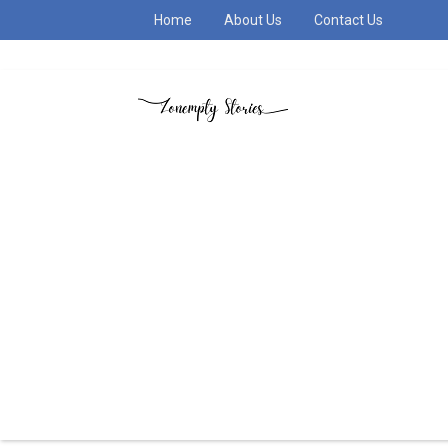
Home
About Us
Contact Us