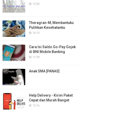
15:24
Theragran-M, Membantuku
Pulihkan Kesehatanku
16:10
Cara Isi Saldo Go-Pay Gojek
di BNI Mobile Banking
11:39
Anak SMA [PANAS]
Help Delivery - Kirim Paket
Cepat dan Murah Banget
12:16