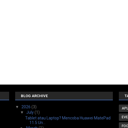
BLOG ARCHIVE
T
▼
2026
(3)
APL
▼
July
(1)
EV
Tablet atau Laptop? Mencoba Huawei MatePad
11.5 Un...
FO