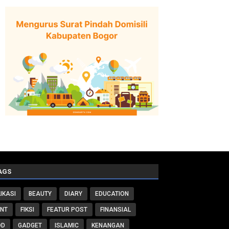
AGS
IKASI
BEAUTY
DIARY
EDUCATION
ENT
FIKSI
FEATUR POST
FINANSIAL
OD
GADGET
ISLAMIC
KENANGAN