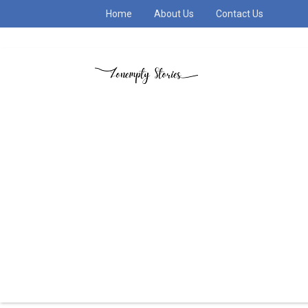
Home
About Us
Contact Us