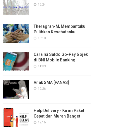
15:24
Theragran-M, Membantuku
Pulihkan Kesehatanku
16:10
Cara Isi Saldo Go-Pay Gojek
di BNI Mobile Banking
11:39
Anak SMA [PANAS]
12:26
Help Delivery - Kirim Paket
Cepat dan Murah Banget
12:16