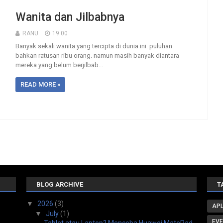
Wanita dan Jilbabnya
RANU
19:00
Banyak sekali wanita yang tercipta di dunia ini. puluhan
bahkan ratusan ribu orang. namun masih banyak diantara
mereka yang belum berjilbab...
READ MORE »
BLOG ARCHIVE
T
▼
2026
(3)
APL
▼
July
(1)
EV