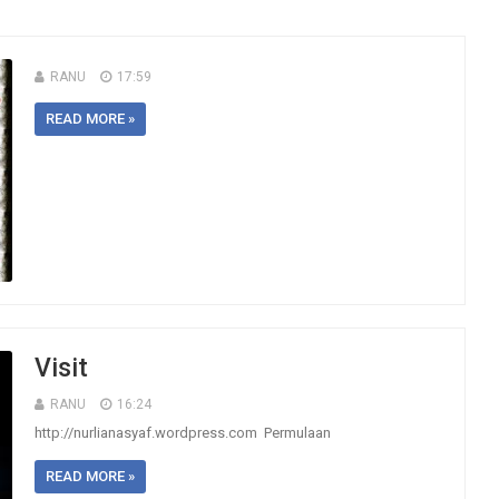
RANU
17:59
READ MORE »
Visit
RANU
16:24
http://nurlianasyaf.wordpress.com Permulaan
READ MORE »