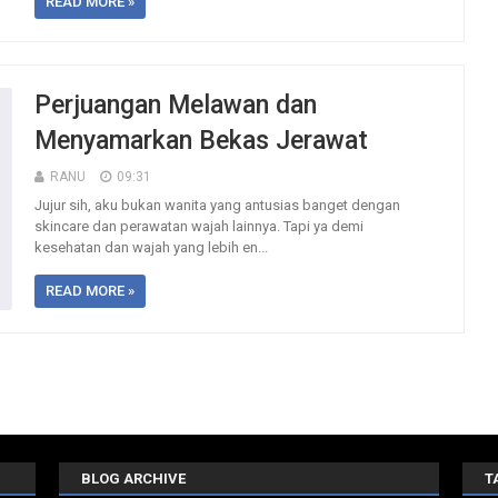
READ MORE »
Perjuangan Melawan dan
Menyamarkan Bekas Jerawat
RANU
09:31
Jujur sih, aku bukan wanita yang antusias banget dengan
skincare dan perawatan wajah lainnya. Tapi ya demi
kesehatan dan wajah yang lebih en...
READ MORE »
BLOG ARCHIVE
T