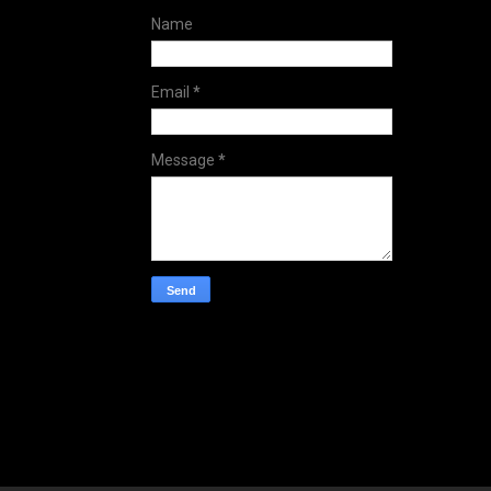
Name
Email
*
Message
*