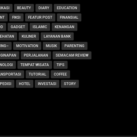
IKASI
BEAUTY
DIARY
EDUCATION
ENT
FIKSI
FEATUR POST
FINANSIAL
OD
GADGET
ISLAMIC
KENANGAN
SEHATAN
KULINER
LAYANAN BANK
ING~
MOTIVATION
MUSIK
PARENTING
NGINAPAN
PERJALANAN
SEMACAM REVIEW
NOLOGI
TEMPAT WISATA
TIPS
ANSPORTASI
TUTORIAL
COFFEE
PEDISI
HOTEL
INVESTASI
STORY