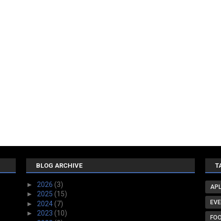
BLOG ARCHIVE
T
►
2026
(3)
APL
►
2025
(15)
EV
►
2024
(7)
►
2023
(10)
FO