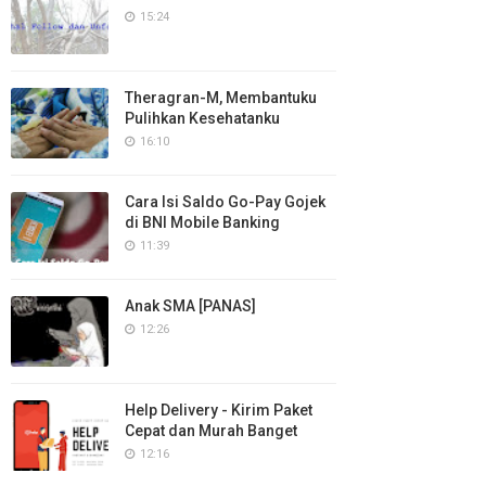
15:24
Theragran-M, Membantuku
Pulihkan Kesehatanku
16:10
Cara Isi Saldo Go-Pay Gojek
di BNI Mobile Banking
11:39
Anak SMA [PANAS]
12:26
Help Delivery - Kirim Paket
Cepat dan Murah Banget
12:16