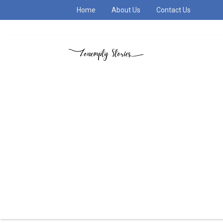
Home
About Us
Contact Us