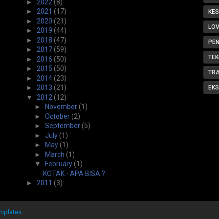
►
2022
(8)
►
2021
(17)
KE
►
2020
(21)
LOV
►
2019
(44)
►
2018
(47)
PE
►
2017
(59)
TEK
►
2016
(50)
►
2015
(50)
TR
►
2014
(23)
►
2013
(21)
EKS
▼
2012
(12)
►
November
(1)
►
October
(2)
►
September
(5)
►
July
(1)
►
May
(1)
►
March
(1)
▼
February
(1)
KOTAK - APA BISA ?
►
2011
(3)
mplates