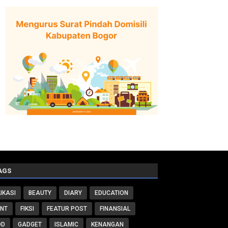
AGS
IKASI
BEAUTY
DIARY
EDUCATION
ENT
FIKSI
FEATUR POST
FINANSIAL
OD
GADGET
ISLAMIC
KENANGAN