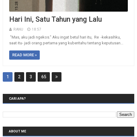
Hari Ini, Satu Tahun yang Lalu
RANU
18:57
"Mas, aku jadi ngekos." Aku ingat betul hari itu, Re -kekasihku,
saat itu- jadi orang pertama yang kuberitahu tentang keputusan...
READ MORE »
1
2
3
65
CARI APA?
ABOUT ME