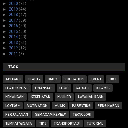
►
2020
(21)
►
2019
(44)
►
2018
(47)
►
2017
(59)
►
2016
(50)
►
2015
(50)
►
2014
(23)
►
2013
(21)
►
2012
(12)
►
2011
(3)
TAGS
APLIKASI
BEAUTY
DIARY
EDUCATION
EVENT
FIKSI
FEATUR POST
FINANSIAL
FOOD
GADGET
ISLAMIC
KENANGAN
KESEHATAN
KULINER
LAYANAN BANK
LOVING~
MOTIVATION
MUSIK
PARENTING
PENGINAPAN
PERJALANAN
SEMACAM REVIEW
TEKNOLOGI
TEMPAT WISATA
TIPS
TRANSPORTASI
TUTORIAL