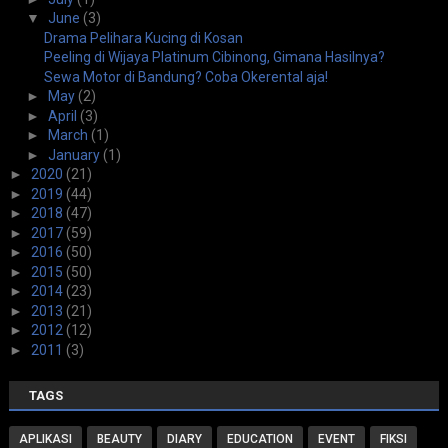
▼
June
(3)
Drama Pelihara Kucing di Kosan
Peeling di Wijaya Platinum Cibinong, Gimana Hasilnya?
Sewa Motor di Bandung? Coba Okerental aja!
►
May
(2)
►
April
(3)
►
March
(1)
►
January
(1)
►
2020
(21)
►
2019
(44)
►
2018
(47)
►
2017
(59)
►
2016
(50)
►
2015
(50)
►
2014
(23)
►
2013
(21)
►
2012
(12)
►
2011
(3)
TAGS
APLIKASI
BEAUTY
DIARY
EDUCATION
EVENT
FIKSI