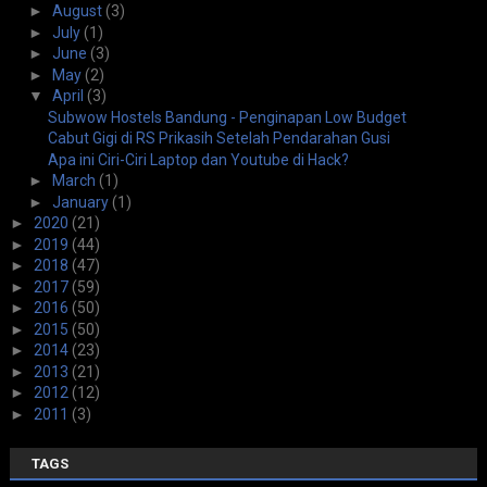
►
August
(3)
►
July
(1)
►
June
(3)
►
May
(2)
▼
April
(3)
Subwow Hostels Bandung - Penginapan Low Budget
Cabut Gigi di RS Prikasih Setelah Pendarahan Gusi
Apa ini Ciri-Ciri Laptop dan Youtube di Hack?
►
March
(1)
►
January
(1)
►
2020
(21)
►
2019
(44)
►
2018
(47)
►
2017
(59)
►
2016
(50)
►
2015
(50)
►
2014
(23)
►
2013
(21)
►
2012
(12)
►
2011
(3)
TAGS