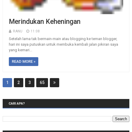
Merindukan Keheningan
RANU
11:08
Setelah lama tak bermain-main atau blogging ke teman blogger,
hari ini saya putuskan untuk membuka kembali jalan pikiran saya
yang kemari...
READ MORE »
1
2
3
65
CARI APA?