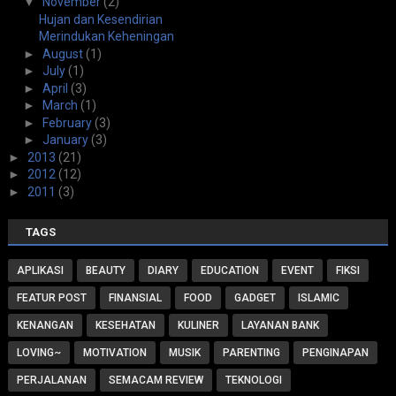
▼
November
(2)
Hujan dan Kesendirian
Merindukan Keheningan
►
August
(1)
►
July
(1)
►
April
(3)
►
March
(1)
►
February
(3)
►
January
(3)
►
2013
(21)
►
2012
(12)
►
2011
(3)
TAGS
APLIKASI
BEAUTY
DIARY
EDUCATION
EVENT
FIKSI
FEATUR POST
FINANSIAL
FOOD
GADGET
ISLAMIC
KENANGAN
KESEHATAN
KULINER
LAYANAN BANK
LOVING~
MOTIVATION
MUSIK
PARENTING
PENGINAPAN
PERJALANAN
SEMACAM REVIEW
TEKNOLOGI