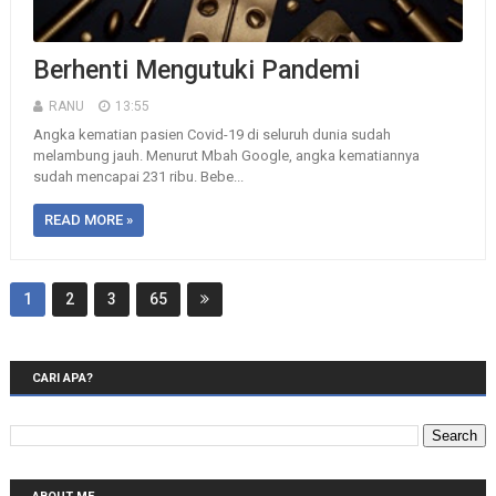
Berhenti Mengutuki Pandemi
RANU
13:55
Angka kematian pasien Covid-19 di seluruh dunia sudah
melambung jauh. Menurut Mbah Google, angka kematiannya
sudah mencapai 231 ribu. Bebe...
READ MORE »
1
2
3
65
CARI APA?