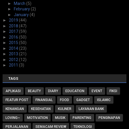
►
March
(5)
►
February
(2)
►
January
(4)
►
2019
(44)
►
2018
(47)
►
2017
(59)
►
2016
(50)
►
2015
(50)
►
2014
(23)
►
2013
(21)
►
2012
(12)
►
2011
(3)
TAGS
APLIKASI
BEAUTY
DIARY
EDUCATION
EVENT
FIKSI
FEATUR POST
FINANSIAL
FOOD
GADGET
ISLAMIC
KENANGAN
KESEHATAN
KULINER
LAYANAN BANK
LOVING~
MOTIVATION
MUSIK
PARENTING
PENGINAPAN
PERJALANAN
SEMACAM REVIEW
TEKNOLOGI