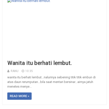
Wanita itu berhati lembut.
RANU
10:35
wanita itu berhati lembut…nalurinya sebening titik titik embun di
atas daun rerumputan…bila saat mentari bersinar…airnya jatuh
menetes menye...
READ MORE »