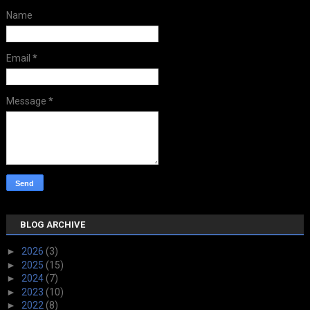
Name
Email
*
Message
*
BLOG ARCHIVE
►
2026
(3)
►
2025
(15)
►
2024
(7)
►
2023
(10)
►
2022
(8)