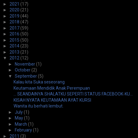
►
2021
(17)
►
2020
(21)
►
2019
(44)
►
2018
(47)
►
2017
(59)
►
2016
(50)
►
2015
(50)
►
2014
(23)
►
2013
(21)
▼
2012
(12)
►
November
(1)
►
October
(2)
▼
September
(5)
Kalau kita Suka seseorang
Keutamaan Mendidik Anak Perempuan
... SEANDAINYA SHALATKU SEPERTI STATUS FACEBOOK-KU...
KISAH NYATA KEUTAMAAN AYAT KURSI
Wanita itu berhati lembut.
►
July
(1)
►
May
(1)
►
March
(1)
►
February
(1)
►
2011
(3)