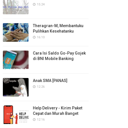
15:24
Theragran-M, Membantuku
Pulihkan Kesehatanku
16:10
Cara Isi Saldo Go-Pay Gojek
di BNI Mobile Banking
Anak SMA [PANAS]
12:26
Help Delivery - Kirim Paket
Cepat dan Murah Banget
12:16