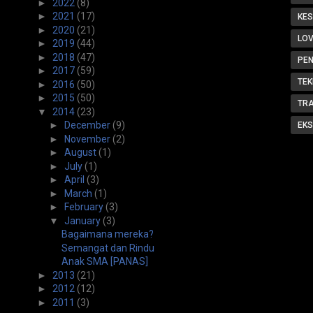
►
2022
(8)
►
2021
(17)
KE
►
2020
(21)
LOV
►
2019
(44)
►
2018
(47)
PE
►
2017
(59)
TEK
►
2016
(50)
►
2015
(50)
TR
▼
2014
(23)
►
December
(9)
EKS
►
November
(2)
►
August
(1)
►
July
(1)
►
April
(3)
►
March
(1)
►
February
(3)
▼
January
(3)
Bagaimana mereka?
Semangat dan Rindu
Anak SMA [PANAS]
►
2013
(21)
►
2012
(12)
►
2011
(3)