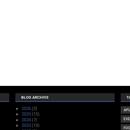
BLOG ARCHIVE
T
►
2026
(3)
APL
►
2025
(15)
EV
►
2024
(7)
►
2023
(10)
FO