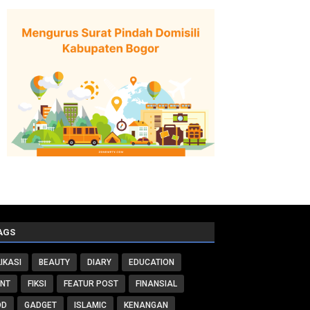
AGS
IKASI
BEAUTY
DIARY
EDUCATION
ENT
FIKSI
FEATUR POST
FINANSIAL
OD
GADGET
ISLAMIC
KENANGAN