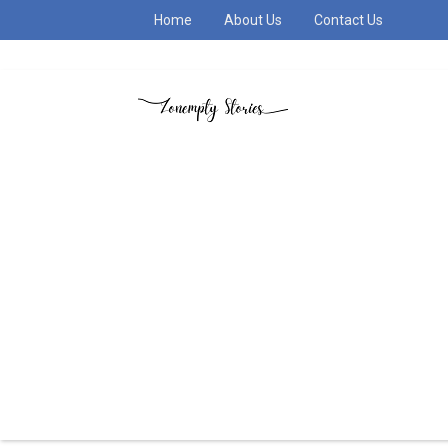
Home
About Us
Contact Us