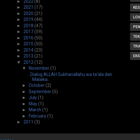
►
2022
(8)
►
2021
(17)
KE
►
2020
(21)
LOV
►
2019
(44)
►
2018
(47)
PE
►
2017
(59)
TEK
►
2016
(50)
►
2015
(50)
TR
►
2014
(23)
►
2013
(21)
EKS
▼
2012
(12)
▼
November
(1)
...Dialog ALLAH Subhanallahu wa ta’ala dan
Malaika...
►
October
(2)
►
September
(5)
►
July
(1)
►
May
(1)
►
March
(1)
►
February
(1)
►
2011
(3)