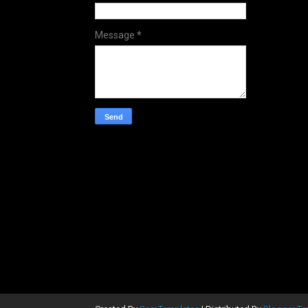
Message
*