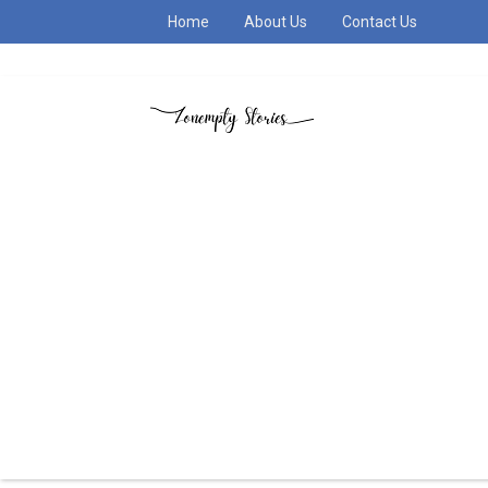
Home
About Us
Contact Us