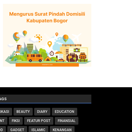
AGS
IKASI
BEAUTY
DIARY
EDUCATION
ENT
FIKSI
FEATUR POST
FINANSIAL
OD
GADGET
ISLAMIC
KENANGAN