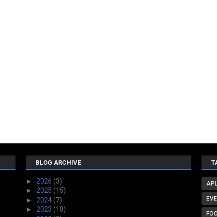
BLOG ARCHIVE
T
►
2026
(3)
APL
►
2025
(15)
EV
►
2024
(7)
►
2023
(10)
FO