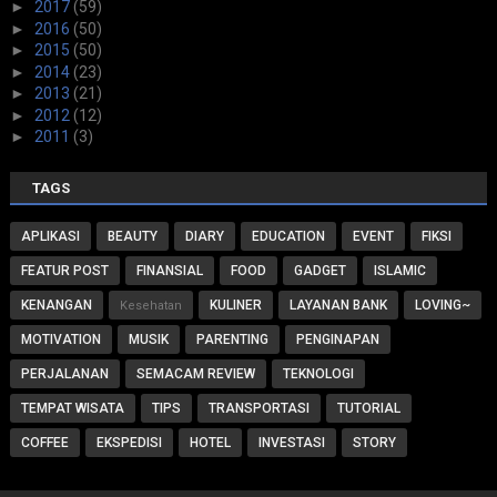
►
2017
(59)
►
2016
(50)
►
2015
(50)
►
2014
(23)
►
2013
(21)
►
2012
(12)
►
2011
(3)
TAGS
APLIKASI
BEAUTY
DIARY
EDUCATION
EVENT
FIKSI
FEATUR POST
FINANSIAL
FOOD
GADGET
ISLAMIC
KENANGAN
KULINER
LAYANAN BANK
LOVING~
Kesehatan
MOTIVATION
MUSIK
PARENTING
PENGINAPAN
PERJALANAN
SEMACAM REVIEW
TEKNOLOGI
TEMPAT WISATA
TIPS
TRANSPORTASI
TUTORIAL
COFFEE
EKSPEDISI
HOTEL
INVESTASI
STORY