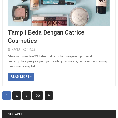
Tampil Beda Dengan Catrice
Cosmetics
RANU
14:23
Melewati usia ke-23 Tahun, aku mulai uring-uringan soal
penampilan yang kayaknya masih gini-gini aja, bahkan cenderung
menurun. Yang bikin...
READ MORE »
1
2
3
65
CARI APA?