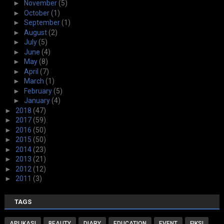
►
November
(5)
►
October
(1)
►
September
(1)
►
August
(2)
►
July
(5)
►
June
(4)
►
May
(8)
►
April
(7)
►
March
(1)
►
February
(5)
►
January
(4)
►
2018
(47)
►
2017
(59)
►
2016
(50)
►
2015
(50)
►
2014
(23)
►
2013
(21)
►
2012
(12)
►
2011
(3)
TAGS
APLIKASI
BEAUTY
DIARY
EDUCATION
EVENT
FIKSI