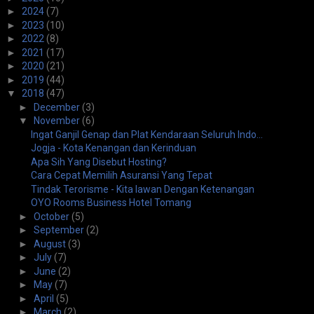
►
2024
(7)
►
2023
(10)
►
2022
(8)
►
2021
(17)
►
2020
(21)
►
2019
(44)
▼
2018
(47)
►
December
(3)
▼
November
(6)
Ingat Ganjil Genap dan Plat Kendaraan Seluruh Indo...
Jogja - Kota Kenangan dan Kerinduan
Apa Sih Yang Disebut Hosting?
Cara Cepat Memilih Asuransi Yang Tepat
Tindak Terorisme - Kita lawan Dengan Ketenangan
OYO Rooms Business Hotel Tomang
►
October
(5)
►
September
(2)
►
August
(3)
►
July
(7)
►
June
(2)
►
May
(7)
►
April
(5)
►
March
(2)