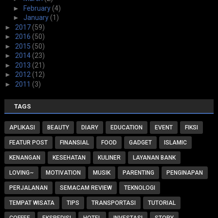
►
February
(4)
►
January
(1)
►
2017
(59)
►
2016
(50)
►
2015
(50)
►
2014
(23)
►
2013
(21)
►
2012
(12)
►
2011
(3)
TAGS
APLIKASI
BEAUTY
DIARY
EDUCATION
EVENT
FIKSI
FEATUR POST
FINANSIAL
FOOD
GADGET
ISLAMIC
KENANGAN
KESEHATAN
KULINER
LAYANAN BANK
LOVING~
MOTIVATION
MUSIK
PARENTING
PENGINAPAN
PERJALANAN
SEMACAM REVIEW
TEKNOLOGI
TEMPAT WISATA
TIPS
TRANSPORTASI
TUTORIAL