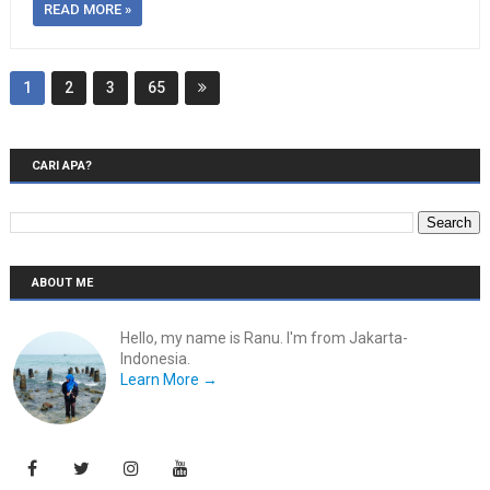
READ MORE »
1
2
3
65
CARI APA?
ABOUT ME
Hello, my name is Ranu. I'm from Jakarta-
Indonesia.
Learn More →