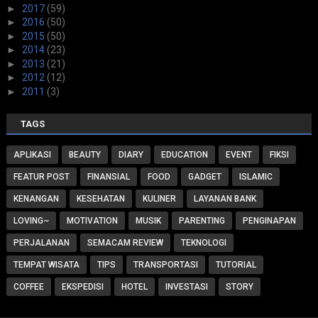
►
2017
(59)
►
2016
(50)
►
2015
(50)
►
2014
(23)
►
2013
(21)
►
2012
(12)
►
2011
(3)
TAGS
APLIKASI
BEAUTY
DIARY
EDUCATION
EVENT
FIKSI
FEATUR POST
FINANSIAL
FOOD
GADGET
ISLAMIC
KENANGAN
KESEHATAN
KULINER
LAYANAN BANK
LOVING~
MOTIVATION
MUSIK
PARENTING
PENGINAPAN
PERJALANAN
SEMACAM REVIEW
TEKNOLOGI
TEMPAT WISATA
TIPS
TRANSPORTASI
TUTORIAL
COFFEE
EKSPEDISI
HOTEL
INVESTASI
STORY