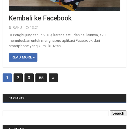
Kembali ke Facebook
RANU
13:21
Di Penghujung tahun 2019, karena satu dan hal lainnya, aku
memutuskan untuk menghapus aplikasi Facebook dari
smartphone yang kumiliki. Ntahl...
READ MORE »
1
2
3
65
CARI APA?