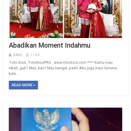
Abadikan Moment Indahmu
RANU
11:09
Foto Kios , FotoKiosPRO , www.fotokios.com *** "Kamu mau
nikah, gak? Mau, kan? Mau banget, pasti! Aku juga mau! Gimana
kala...
READ MORE »