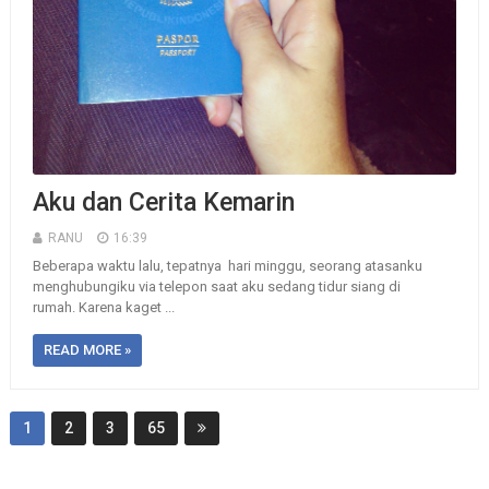
Aku dan Cerita Kemarin
RANU
16:39
Beberapa waktu lalu, tepatnya hari minggu, seorang atasanku
menghubungiku via telepon saat aku sedang tidur siang di
rumah. Karena kaget ...
READ MORE »
1
2
3
65