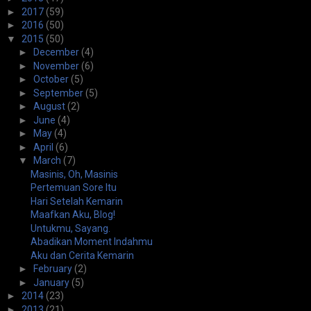
►
2017
(59)
►
2016
(50)
▼
2015
(50)
►
December
(4)
►
November
(6)
►
October
(5)
►
September
(5)
►
August
(2)
►
June
(4)
►
May
(4)
►
April
(6)
▼
March
(7)
Masinis, Oh, Masinis
Pertemuan Sore Itu
Hari Setelah Kemarin
Maafkan Aku, Blog!
Untukmu, Sayang.
Abadikan Moment Indahmu
Aku dan Cerita Kemarin
►
February
(2)
►
January
(5)
►
2014
(23)
►
2013
(21)