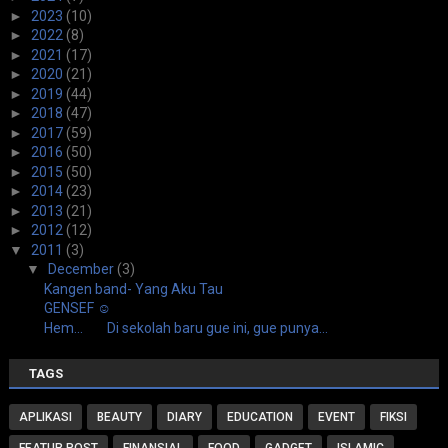
►
2023
(10)
►
2022
(8)
►
2021
(17)
►
2020
(21)
►
2019
(44)
►
2018
(47)
►
2017
(59)
►
2016
(50)
►
2015
(50)
►
2014
(23)
►
2013
(21)
►
2012
(12)
▼
2011
(3)
▼
December
(3)
Kangen band- Yang Aku Tau
GENSEF ☺
Hem... Di sekolah baru gue ini, gue punya...
TAGS
APLIKASI
BEAUTY
DIARY
EDUCATION
EVENT
FIKSI