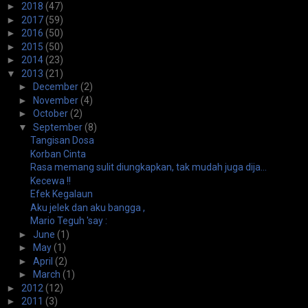
►
2018
(47)
►
2017
(59)
►
2016
(50)
►
2015
(50)
►
2014
(23)
▼
2013
(21)
►
December
(2)
►
November
(4)
►
October
(2)
▼
September
(8)
Tangisan Dosa
Korban Cinta
Rasa memang sulit diungkapkan, tak mudah juga dija...
Kecewa !!
Efek Kegalaun
Aku jelek dan aku bangga ,
Mario Teguh 'say :
►
June
(1)
►
May
(1)
►
April
(2)
►
March
(1)
►
2012
(12)
►
2011
(3)