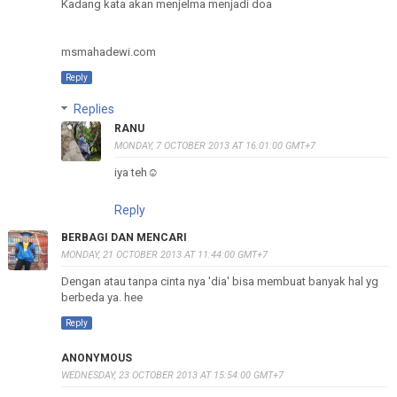
Kadang kata akan menjelma menjadi doa
msmahadewi.com
Reply
Replies
RANU
MONDAY, 7 OCTOBER 2013 AT 16:01:00 GMT+7
iya teh☺
Reply
BERBAGI DAN MENCARI
MONDAY, 21 OCTOBER 2013 AT 11:44:00 GMT+7
Dengan atau tanpa cinta nya 'dia' bisa membuat banyak hal yg
berbeda ya. hee
Reply
ANONYMOUS
WEDNESDAY, 23 OCTOBER 2013 AT 15:54:00 GMT+7