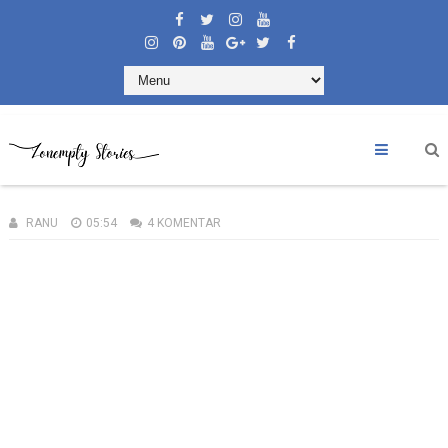
RANU
05:54
4 KOMENTAR