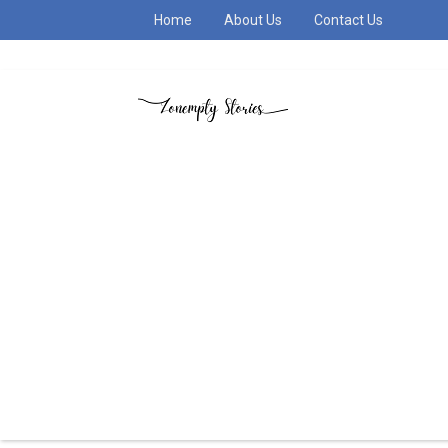
Home
About Us
Contact Us