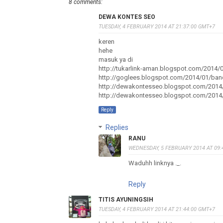
8 comments:
DEWA KONTES SEO
TUESDAY, 4 FEBRUARY 2014 AT 21:37:00 GMT+7
keren
hehe
masuk ya di
http://tukarlink-aman.blogspot.com/2014/0
http://goglees.blogspot.com/2014/01/banda
http://dewakontesseo.blogspot.com/2014/
http://dewakontesseo.blogspot.com/2014/
Reply
Replies
RANU
WEDNESDAY, 5 FEBRUARY 2014 AT 09:
Waduhh linknya ._.
Reply
TITIS AYUNINGSIH
TUESDAY, 4 FEBRUARY 2014 AT 21:44:00 GMT+7