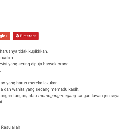
gle+
Pinterest
harusnya tidak kupikirkan.
 muslim.
visi yang sering dipuja banyak orang.
.
gan yang harus mereka lakukan.
ria dan wanita yang sedang memadu kasih.
gangan tangan, atau
memegang-megang
tangan lawan jenisnya.
t.
: Rasulallah