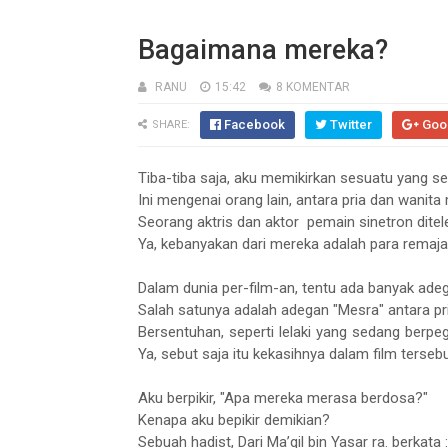
Bagaimana mereka?
RANU
15:42
8 KOMENTAR
Facebook
Twitter
Goo
SHARE:
Tiba-tiba saja, aku memikirkan sesuatu yang se
Ini mengenai orang lain, antara pria dan wanita
Seorang aktris dan aktor pemain sinetron ditele
Ya, kebanyakan dari mereka adalah para remaja
Dalam dunia per-film-an, tentu ada banyak ade
Salah satunya adalah adegan "Mesra" antara p
Bersentuhan, seperti lelaki yang sedang berpe
Ya, sebut saja itu kekasihnya dalam film tersebu
Aku berpikir, "Apa mereka merasa berdosa?"
Kenapa aku bepikir demikian?
Sebuah hadist, Dari Ma’qil bin Yasar ra. berkata 