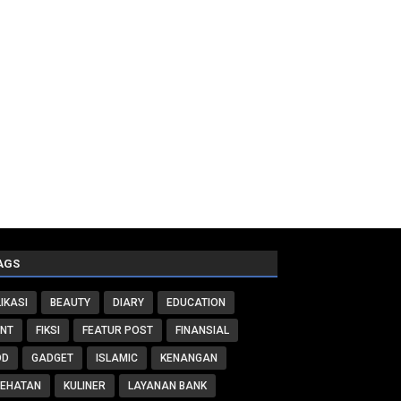
AGS
IKASI
BEAUTY
DIARY
EDUCATION
ENT
FIKSI
FEATUR POST
FINANSIAL
OD
GADGET
ISLAMIC
KENANGAN
SEHATAN
KULINER
LAYANAN BANK