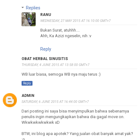
Replies
RANU
WEDNESDAY, 27 MAY 2015 AT 16:10:00 GMT+7
Bukan Surat, atuhhh....
Ahh, Ka Azizi ngeselin, nih :v
Reply
OBAT HERBAL SINUSITIS
THURSDAY, 4 JUNE 2015 AT 13:58:00 GMT+7
WB luar biasa, semoga WB nya maju terus :)
Reply
ADMIN
SATURDAY, 6 JUNE 2015 AT 16:44:00 GMT+7
Dari posting ini saya bisa menyimpulkan bahwa sebenarnya
penulis ingin mengungkapkan bahwa dia gagal move on.
Wkwkwkwkwkwk xD
BTW, ini blog apa apotek? Yang jualan obat banyak amat yak?
:o