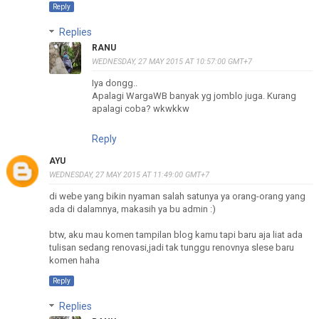
Reply
Replies
RANU
WEDNESDAY, 27 MAY 2015 AT 10:57:00 GMT+7
Iya dongg..
Apalagi WargaWB banyak yg jomblo juga. Kurang
apalagi coba? wkwkkw
Reply
AYU
WEDNESDAY, 27 MAY 2015 AT 11:49:00 GMT+7
di webe yang bikin nyaman salah satunya ya orang-orang yang
ada di dalamnya, makasih ya bu admin :)
btw, aku mau komen tampilan blog kamu tapi baru aja liat ada
tulisan sedang renovasi,jadi tak tunggu renovnya slese baru
komen haha
Reply
Replies