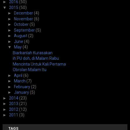
►
2016
(50)
▼
2015
(50)
►
December
(4)
►
November
(6)
►
October
(5)
►
September
(5)
►
August
(2)
►
June
(4)
▼
May
(4)
Biarkanlah Kurasakan
ih PU doh, di Malam Rabu
Mencinta Untuk Kali Pertama
Obrolan Malam Itu
►
April
(6)
►
March
(7)
►
February
(2)
►
January
(5)
►
2014
(23)
►
2013
(21)
►
2012
(12)
►
2011
(3)
TAGS