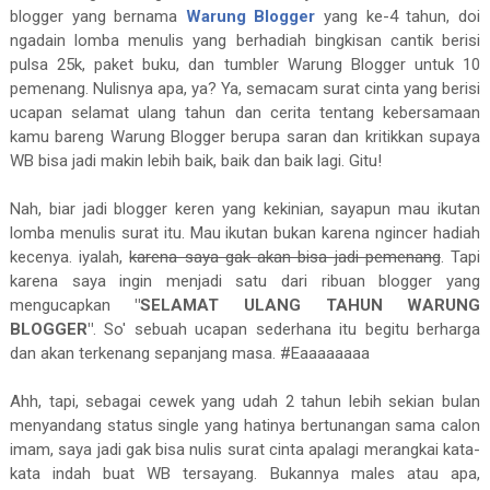
blogger yang bernama
Warung Blogger
yang ke-4 tahun, doi
ngadain lomba menulis yang berhadiah bingkisan cantik berisi
pulsa 25k, paket buku, dan tumbler Warung Blogger untuk 10
pemenang. Nulisnya apa, ya? Ya, semacam surat cinta yang berisi
ucapan selamat ulang tahun dan cerita tentang kebersamaan
kamu bareng Warung Blogger berupa saran dan kritikkan supaya
WB bisa jadi makin lebih baik, baik dan baik lagi. Gitu!
Nah, biar jadi blogger keren yang kekinian, sayapun mau ikutan
lomba menulis surat itu. Mau ikutan bukan karena ngincer hadiah
kecenya. iyalah,
karena saya gak akan bisa jadi pemenang
. Tapi
karena saya ingin menjadi satu dari ribuan blogger yang
mengucapkan
"SELAMAT ULANG TAHUN WARUNG
BLOGGER"
. So' sebuah ucapan sederhana itu begitu berharga
dan akan terkenang sepanjang masa. #Eaaaaaaaa
Ahh, tapi, sebagai cewek yang udah 2 tahun lebih sekian bulan
menyandang status single yang hatinya bertunangan sama calon
imam, saya jadi gak bisa nulis surat cinta apalagi merangkai kata-
kata indah buat WB tersayang. Bukannya males atau apa,