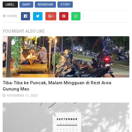
LABEL:
DIARY
KENANGAN
STORY
SHARE:
YOU MIGHT ALSO LIKE
Tiba-Tiba ke Puncak, Malam Mingguan di Rest Area
Gunung Mas
NOVEMBER 11, 2025