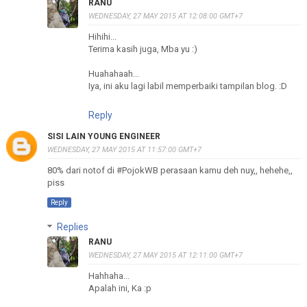
RANU
WEDNESDAY, 27 MAY 2015 AT 12:08:00 GMT+7
Hihihi...
Terima kasih juga, Mba yu :)
Huahahaah...
Iya, ini aku lagi labil memperbaiki tampilan blog. :D
Reply
SISI LAIN YOUNG ENGINEER
WEDNESDAY, 27 MAY 2015 AT 11:57:00 GMT+7
80% dari notof di #PojokWB perasaan kamu deh nuy,, hehehe,,
piss
Reply
Replies
RANU
WEDNESDAY, 27 MAY 2015 AT 12:11:00 GMT+7
Hahhaha...
Apalah ini, Ka :p