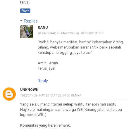
terus!
Reply
Replies
RANU
WEDNESDAY, 27 MAY 2015 AT 10:56:00 GMT+7
"webe. banyak manfaat, hampir kebanyakan orang
bilang, webe merupakan sarana titik balik sebuah
kehidupan blogging. jaya terus!"
Amin.. Amin..
Terus jaya!
Reply
UNKNOWN
TUESDAY, 26 MAY 2015 AT 22:54:00 GMT+7
Yang selalu mencintaimu setiap waktu, terlebih hari sabtu.
Nuy kalo malmingan sama warga WB. Kurang jatuh cinta apa
lagi sama WB :)
Komunitas yang keren emank.