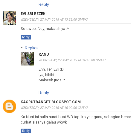
Reply
EVI SRI REZEKI
WEDNESDAY, 27 MAY 2015 AT 13:32:00 GMT+7
So sweet Nuy, makasih ya :*
Reply
Replies
RANU
WEDNESDAY, 27 MAY 2015 AT 16:10:00 GMT+7
Ehh, Teh Evii :D
Iya, hihihi
Makasih juga :*
Reply
KACRUTBANGET.BLOGSPOT.COM
WEDNESDAY, 27 MAY 2015 AT 16:02:00 GMT+7
Ka Nurri ini nulis surat buat WB tapi ko ya nganu, sebagian besar
curhat sisanya galau wkwk
Reply