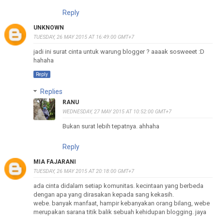
Reply
UNKNOWN
TUESDAY, 26 MAY 2015 AT 16:49:00 GMT+7
jadi ini surat cinta untuk warung blogger ? aaaak sosweeet :D
hahaha
Reply
Replies
RANU
WEDNESDAY, 27 MAY 2015 AT 10:52:00 GMT+7
Bukan surat lebih tepatnya. ahhaha
Reply
MIA FAJARANI
TUESDAY, 26 MAY 2015 AT 20:18:00 GMT+7
ada cinta didalam setiap komunitas. kecintaan yang berbeda
dengan apa yang dirasakan kepada sang kekasih.
webe. banyak manfaat, hampir kebanyakan orang bilang, webe
merupakan sarana titik balik sebuah kehidupan blogging. jaya