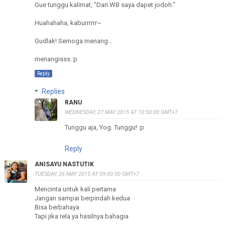
Gue tunggu kalimat, "Dari WB saya dapet jodoh."
Huahahaha, kaburrrrrr~
Gudlak! Semoga menang...
menangisss.:p
Reply
Replies
RANU
WEDNESDAY, 27 MAY 2015 AT 10:50:00 GMT+7
Tunggu aja, Yog. Tunggu! :p
Reply
ANISAYU NASTUTIK
TUESDAY, 26 MAY 2015 AT 09:00:00 GMT+7
Mencinta untuk kali pertama
Jangan sampai berpindah kedua
Bisa berbahaya
Tapi jika rela ya hasilnya bahagia