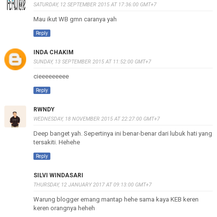
SATURDAY, 12 SEPTEMBER 2015 AT 17:36:00 GMT+7
Mau ikut WB gmn caranya yah
Reply
INDA CHAKIM
SUNDAY, 13 SEPTEMBER 2015 AT 11:52:00 GMT+7
cieeeeeeeee
Reply
RWNDY
WEDNESDAY, 18 NOVEMBER 2015 AT 22:27:00 GMT+7
Deep banget yah. Sepertinya ini benar-benar dari lubuk hati yang
tersakiti. Hehehe
Reply
SILVI WINDASARI
THURSDAY, 12 JANUARY 2017 AT 09:13:00 GMT+7
Warung blogger emang mantap hehe sama kaya KEB keren
keren orangnya heheh