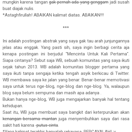
mungkin karena tangan
gak pernah ada yang genggam
jadi susah
buat diajak nulis.
*Astaghfirullah! ABAIKAN kalimat diatas. ABAIKAN!!!
***
Ini adalah postingan abstrak yang saya gak tau arah junjungannya
jelas atau enggak. Yang pasti sih, saya ingin berbagi cerita aja
kenapa postingan ini berjudul "Mencinta Untuk Kali Pertama".
Siapa cintanya? Sebut saja WB, sebuah komunitas yang saya ikuti
sejak tahun 2013. WB adalah komunitas blogger pertama yang
saya ikuti tanpa sengaja ketika tengah asyik berkicau di Twitter.
WB membawa saya ke jalan yang benar. Benar-benar memotivasi
saya untuk terus nge-blog, nge-blog dan nge-blog. Ya, walaupun
blog saya belum sempurna dan masih apa adanya .
Bukan hanya nge-blog, WB juga mengajarkan banyak hal tentang
kehidupan.
Saat itu, WB juga membuat saya bangkit dari keterpurukan akan
kenangan bersama mantan
juga menyembuhkan saya dari rasa
sakit hati karena
putus cinta
.
*Yang kalimat terakhir hanyalah rekayasa. PERCAYALAH! :v