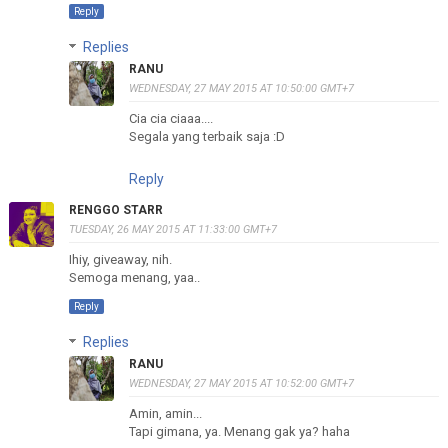
Reply
Replies
RANU
WEDNESDAY, 27 MAY 2015 AT 10:50:00 GMT+7
Cia cia ciaaa....
Segala yang terbaik saja :D
Reply
RENGGO STARR
TUESDAY, 26 MAY 2015 AT 11:33:00 GMT+7
Ihiy, giveaway, nih.
Semoga menang, yaa..
Reply
Replies
RANU
WEDNESDAY, 27 MAY 2015 AT 10:52:00 GMT+7
Amin, amin...
Tapi gimana, ya. Menang gak ya? haha