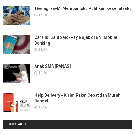
Theragran-M, Membantuku Pulihkan Kesehatanku
16:10
Cara Isi Saldo Go-Pay Gojek di BNI Mobile
Banking
11:39
Anak SMA [PANAS]
12:26
Help Delivery - Kirim Paket Cepat dan Murah
Banget
12:16
IKUTI AKU!