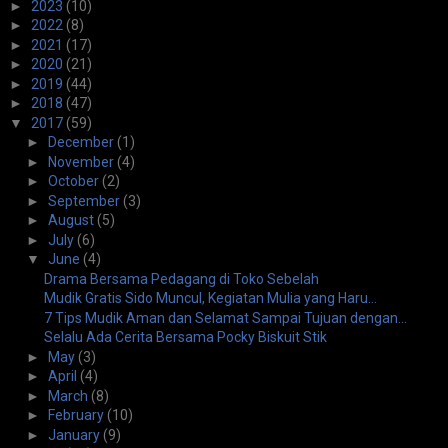
►
2023
(10)
►
2022
(8)
►
2021
(17)
►
2020
(21)
►
2019
(44)
►
2018
(47)
▼
2017
(59)
►
December
(1)
►
November
(4)
►
October
(2)
►
September
(3)
►
August
(5)
►
July
(6)
▼
June
(4)
Drama Bersama Pedagang di Toko Sebelah
Mudik Gratis Sido Muncul, Kegiatan Mulia yang Haru...
7 Tips Mudik Aman dan Selamat Sampai Tujuan dengan...
Selalu Ada Cerita Bersama Pocky Biskuit Stik
►
May
(3)
►
April
(4)
►
March
(8)
►
February
(10)
►
January
(9)