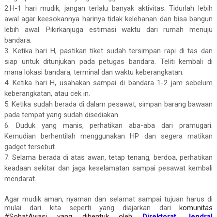
2.H-1 hari mudik, jangan terlalu banyak aktivitas. Tidurlah lebih
awal agar keesokannya harinya tidak kelehanan dan bisa bangun
lebih awal. Pikirkanjuga estimasi waktu dari rumah menuju
bandara.
3. Ketika hari H, pastikan tiket sudah tersimpan rapi di tas dan
siap untuk ditunjukan pada petugas bandara. Teliti kembali di
mana lokasi bandara, terminal dan waktu keberangkatan.
4. Ketika hari H, usahakan sampai di bandara 1-2 jam sebelum
keberangkatan, atau cek in.
5. Ketika sudah berada di dalam pesawat, simpan barang bawaan
pada tempat yang sudah disediakan.
6. Duduk yang manis, perhatikan aba-aba dari pramugari.
Kemudian berhentilah menggunakan HP dan segera matikan
gadget tersebut.
7. Selama berada di atas awan, tetap tenang, berdoa, perhatikan
keadaan sekitar dan jaga keselamatan sampai pesawat kembali
mendarat.
Agar mudik aman, nyaman dan selamat sampai tujuan harus di
mulai dari kita seperti yang diajarkan dari
komunitas
#SobatAviasi
y
ang dibentuk oleh
Direktorat Jendral