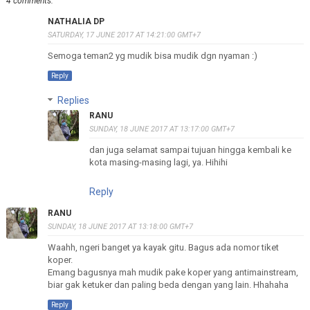
4 comments:
NATHALIA DP
SATURDAY, 17 JUNE 2017 AT 14:21:00 GMT+7
Semoga teman2 yg mudik bisa mudik dgn nyaman :)
Reply
Replies
RANU
SUNDAY, 18 JUNE 2017 AT 13:17:00 GMT+7
dan juga selamat sampai tujuan hingga kembali ke
kota masing-masing lagi, ya. Hihihi
Reply
RANU
SUNDAY, 18 JUNE 2017 AT 13:18:00 GMT+7
Waahh, ngeri banget ya kayak gitu. Bagus ada nomor tiket
koper.
Emang bagusnya mah mudik pake koper yang antimainstream,
biar gak ketuker dan paling beda dengan yang lain. Hhahaha
Reply