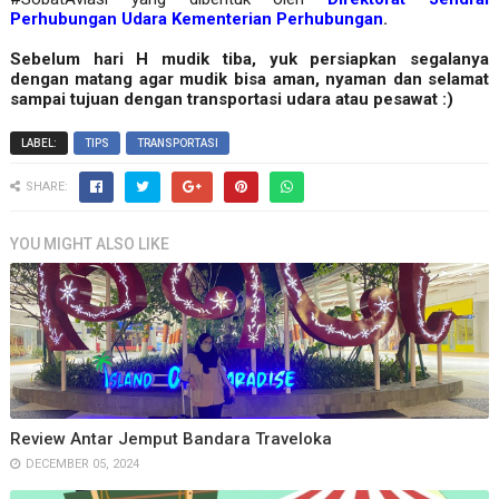
Perhubungan Udara Kementerian Perhubungan
.
Sebelum hari H mudik tiba, yuk persiapkan segalanya
dengan matang agar mudik bisa aman, nyaman dan selamat
sampai tujuan dengan transportasi udara atau pesawat :)
LABEL:
TIPS
TRANSPORTASI
SHARE:
YOU MIGHT ALSO LIKE
Review Antar Jemput Bandara Traveloka
DECEMBER 05, 2024