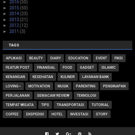
►
2016
(50)
►
2015
(50)
►
2014
(23)
►
2013
(21)
►
2012
(12)
►
2011
(3)
TAGS
APLIKASI
BEAUTY
DIARY
EDUCATION
EVENT
FIKSI
FEATUR POST
FINANSIAL
FOOD
GADGET
ISLAMIC
KENANGAN
KESEHATAN
KULINER
LAYANAN BANK
LOVING~
MOTIVATION
MUSIK
PARENTING
PENGINAPAN
PERJALANAN
SEMACAM REVIEW
TEKNOLOGI
TEMPAT WISATA
TIPS
TRANSPORTASI
TUTORIAL
COFFEE
EKSPEDISI
HOTEL
INVESTASI
STORY