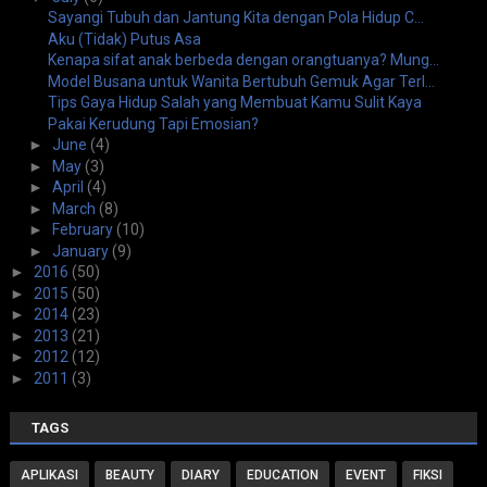
Sayangi Tubuh dan Jantung Kita dengan Pola Hidup C...
Aku (Tidak) Putus Asa
Kenapa sifat anak berbeda dengan orangtuanya? Mung...
Model Busana untuk Wanita Bertubuh Gemuk Agar Terl...
Tips Gaya Hidup Salah yang Membuat Kamu Sulit Kaya
Pakai Kerudung Tapi Emosian?
►
June
(4)
►
May
(3)
►
April
(4)
►
March
(8)
►
February
(10)
►
January
(9)
►
2016
(50)
►
2015
(50)
►
2014
(23)
►
2013
(21)
►
2012
(12)
►
2011
(3)
TAGS
APLIKASI
BEAUTY
DIARY
EDUCATION
EVENT
FIKSI