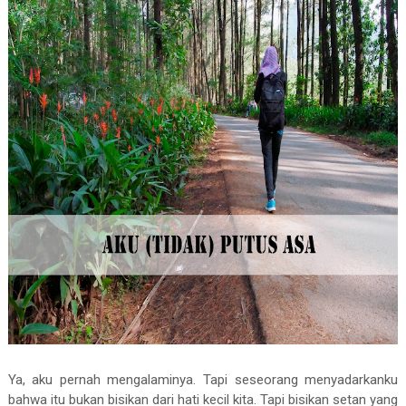
Ya, aku pernah mengalaminya. Tapi seseorang menyadarkanku
bahwa itu bukan bisikan dari hati kecil kita. Tapi bisikan setan yang