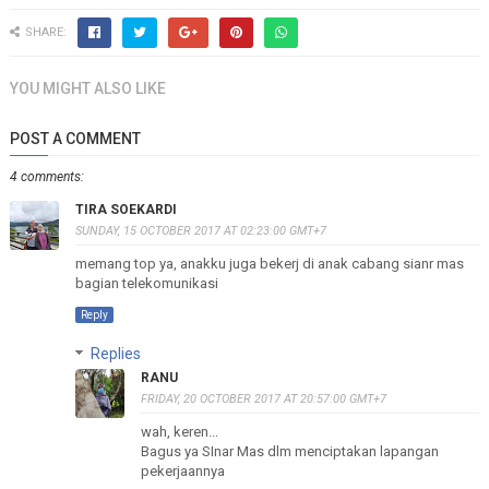
SHARE:
YOU MIGHT ALSO LIKE
POST A COMMENT
4 comments:
TIRA SOEKARDI
SUNDAY, 15 OCTOBER 2017 AT 02:23:00 GMT+7
memang top ya, anakku juga bekerj di anak cabang sianr mas
bagian telekomunikasi
Reply
Replies
RANU
FRIDAY, 20 OCTOBER 2017 AT 20:57:00 GMT+7
wah, keren...
Bagus ya SInar Mas dlm menciptakan lapangan
pekerjaannya