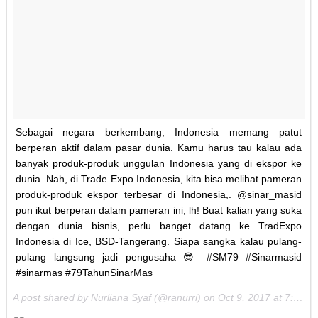
Sebagai negara berkembang, Indonesia memang patut
berperan aktif dalam pasar dunia. Kamu harus tau kalau ada
banyak produk-produk unggulan Indonesia yang di ekspor ke
dunia. Nah, di Trade Expo Indonesia, kita bisa melihat pameran
produk-produk ekspor terbesar di Indonesia,. @sinar_masid
pun ikut berperan dalam pameran ini, lh! Buat kalian yang suka
dengan dunia bisnis, perlu banget datang ke TradExpo
Indonesia di Ice, BSD-Tangerang. Siapa sangka kalau pulang-
pulang langsung jadi pengusaha 😎 #SM79 #Sinarmasid
#sinarmas #79TahunSinarMas
A post shared by Nurliana Syaf (@ranurri) on
Oct 9, 2017 at 7:48pm PDT