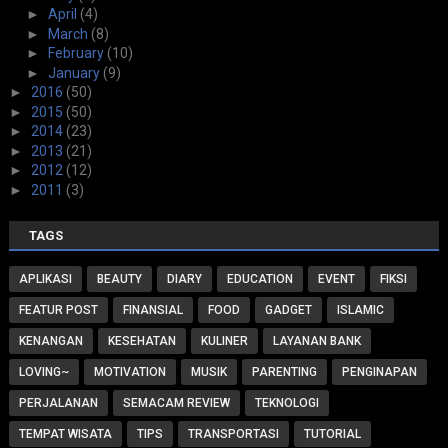
►
April
(4)
►
March
(8)
►
February
(10)
►
January
(9)
►
2016
(50)
►
2015
(50)
►
2014
(23)
►
2013
(21)
►
2012
(12)
►
2011
(3)
TAGS
APLIKASI
BEAUTY
DIARY
EDUCATION
EVENT
FIKSI
FEATUR POST
FINANSIAL
FOOD
GADGET
ISLAMIC
KENANGAN
KESEHATAN
KULINER
LAYANAN BANK
LOVING~
MOTIVATION
MUSIK
PARENTING
PENGINAPAN
PERJALANAN
SEMACAM REVIEW
TEKNOLOGI
TEMPAT WISATA
TIPS
TRANSPORTASI
TUTORIAL