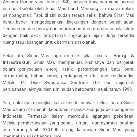
Assana House yang ada di BSD, sebuah kawasan yang hampir
semua dikelola oleh Sinar Mas Land. Memang sih masih dalam
pembangunan. Tapi, di sini sudah terasa sekali bahwa Sinar Mas
benar-benar mengedepankan lingkungan dengan penghijauan.
Penanaman dan perawatan pepohonan dan rerumputan dilakukan
dengan baik demi terciptanya lingkungan hijau. Juga tersedia
ruang atau lapangan untuk bermain anak-anak.
Selain itu, SInar Mas juga memiliki pilar bisnis
Energi &
Infrastruktur.
Sinar Mas memperluas bisnisnya dan bergerak
dalam penyediaan energi listrik, pertambangan batu bara,
infrastruktur, bahan kimia, perdagangan ritel dan multimedia.
Melalui PT Dian Swastatika Sentosa Tbk dan sejumlah
perusahaan lainnya, bisnis ini sudah beroperasi sejak tahun 1998.
Yap, gak bisa dipungkiri kalau begitu banyak sekali peran Sinar
Mas dalam memenuhi kebutuhan masyarakat juga pembangunan
Indonesia. Termasuk dalam membuka lapangan pekerjaan.
Melalui pemberdayaan yang sehat, aman, dan nyaman, saat ini
ada kurang lebih 380.000 orang karyawan Sinar Mas yang
merupakan anak bangsa, lho!