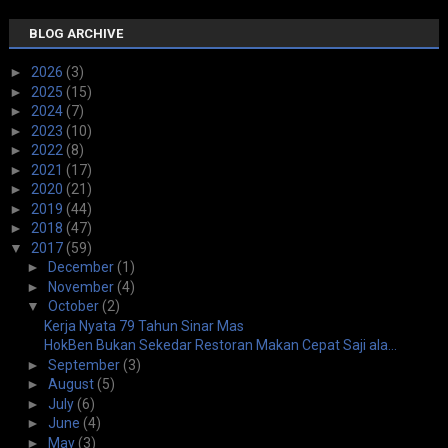
BLOG ARCHIVE
►
2026
(3)
►
2025
(15)
►
2024
(7)
►
2023
(10)
►
2022
(8)
►
2021
(17)
►
2020
(21)
►
2019
(44)
►
2018
(47)
▼
2017
(59)
►
December
(1)
►
November
(4)
▼
October
(2)
Kerja Nyata 79 Tahun Sinar Mas
HokBen Bukan Sekedar Restoran Makan Cepat Saji ala...
►
September
(3)
►
August
(5)
►
July
(6)
►
June
(4)
►
May
(3)