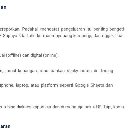
gan
merepotkan. Padahal, mencatat pengeluaran itu penting banget!
a? Supaya kita tahu ke mana aja uang kita pergi, dan nggak tiba-
(offline) dan digital (online).
an, jurnal keuangan, atau bahkan sticky notes di dinding
artphone, laptop, atau platform seperti Google Sheets dan
ena bisa diakses kapan aja dan di mana aja pakai HP. Tapi, kamu
uaran