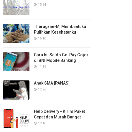
15:24
Theragran-M, Membantuku
Pulihkan Kesehatanku
16:10
Cara Isi Saldo Go-Pay Gojek
di BNI Mobile Banking
11:39
Anak SMA [PANAS]
12:26
Help Delivery - Kirim Paket
Cepat dan Murah Banget
12:16