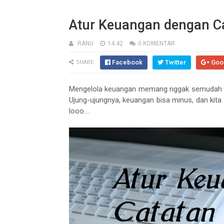
Atur Keuangan dengan C
RANU
14:42
0 KOMENTAR
Facebook
Twitter
Goo
SHARE:
Mengelola keuangan memang nggak semudah itu.
Ujung-ujungnya, keuangan bisa minus, dan kita
looo….