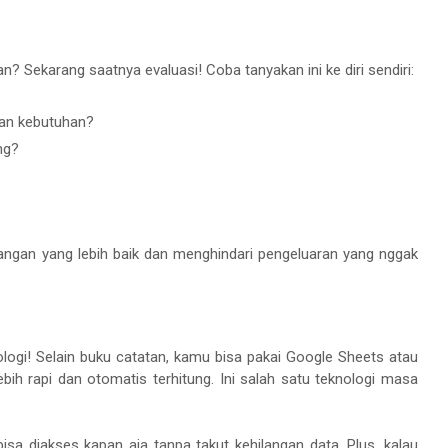
 Sekarang saatnya evaluasi! Coba tanyakan ini ke diri sendiri:
an kebutuhan?
ng?
keuangan yang lebih baik dan menghindari pengeluaran yang nggak
ologi! Selain buku catatan, kamu bisa pakai Google Sheets atau
ebih rapi dan otomatis terhitung. Ini salah satu teknologi masa
isa diakses kapan aja tanpa takut kehilangan data. Plus, kalau