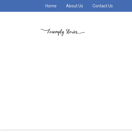
Home
About Us
Contact Us