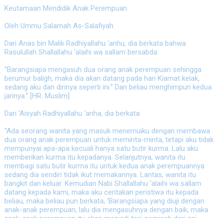
Keutamaan Mendidik Anak Perempuan
Oleh Ummu Salamah As-Salafiyah
Dari Anas bin Malik Radhiyallahu ‘anhu, dia berkata bahwa
Rasulullah Shallallahu ‘alaihi wa sallam bersabda:
“Barangsiapa mengasuh dua orang anak perempuan sehingga
berumur baligh, maka dia akan datang pada hari Kiamat kelak,
sedang aku dan dirinya seperti ini.” Dan beliau menghimpun kedua
jarinya.” [HR. Muslim]
Dari ‘Aisyah Radhiyallahu ‘anha, dia berkata:
“Ada seorang wanita yang masuk menemuiku dengan membawa
dua orang anak perempuan untuk meminta-minta, tetapi aku tidak
mempunyai apa-apa kecuali hanya satu butir kurma. Lalu aku
memberikan kurma itu kepadanya. Selanjutnya, wanita itu
membagi satu butir kurma itu untuk kedua anak perempuannya
sedang dia sendiri tidak ikut memakannya. Lantas, wanita itu
bangkit dan keluar. Kemudian Nabi Shallallahu ‘alaihi wa sallam
datang kepada kami, maka aku ceritakan peristiwa itu kepada
beliau, maka beliau pun berkata, ‘Barangsiapa yang diuji dengan
anak-anak perempuan, lalu dia mengasuhnya dengan baik, maka