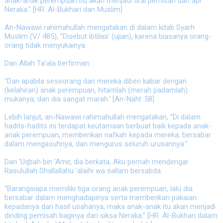
anak-anak perempuan itu akan menjadi tirai pemisah dari api
Neraka." [HR. Al-Bukhari dan Muslim]
An-Nawawi rahimahullah mengatakan di dalam kitab Syarh
Muslim (V/ 485), “Disebut ibtilaa’ (ujian), karena biasanya orang-
orang tidak menyukainya.
Dan Allah Ta’ala berfirman:
“Dan apabila seseorang dari mereka diberi kabar dengan
(kelahiran) anak perempuan, hitamlah (merah padamlah)
mukanya, dan dia sangat marah.’ [An-Nahl: 58]
Lebih lanjut, an-Nawawi rahimahullah mengatakan, “Di dalam
hadits-hadits ini terdapat keutamaan berbuat baik kepada anak-
anak perempuan, memberikan nafkah kepada mereka, bersabar
dalam mengasuhnya, dan mengurus seluruh urusannya.”
Dari ‘Uqbah bin ‘Amir, dia berkata, Aku pernah mendengar
Rasulullah Shallallahu ‘alaihi wa sallam bersabda:
“Barangsiapa memiliki tiga orang anak perempuan, lalu dia
bersabar dalam menghadapinya serta memberikan pakaian
kepadanya dari hasil usahanya, maka anak-anak itu akan menjadi
dinding pemisah baginya dari siksa Neraka.” [HR. Al-Bukhari dalam