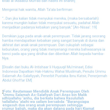
kitab al-Adaabul Mufrad dan hadits ini shahih]
Mengenai hak wanita, Allah Ta’ala berfirman:
"…Dan jika kalian tidak menyukai mereka, (maka bersabarlah)
karena mungkin kalian tidak menyukai sesuatu, padahal Allah
menjadikan padanya kebaikan yang banyak." [An-Nisaa': 19]
Demikian juga pada anak-anak perempuan. Tidak jarang seorang
hamba mendapatkan kebaikan yang sangat banyak di dunia dan
akhirat dari anak-anak perempuan. Dan cukuplah sebagai
keburukan, orang yang tidak menyenangi mereka bahwasanya ia
benci pada apa yang diridhai dan diberikan Allah kepada hamba-
Nya.
[Disalin dari buku Al-Intishaar li Huquuqil Mu’minaat, Edisi
Indonesia Dapatkan Hak-Hakmu Wahai Muslimah, Penulis Ummu
Salamah As-Salafiyyah, Penerbit Pustaka Ibnu Katsir, Penerjemah
Abdul Ghoffar EM]