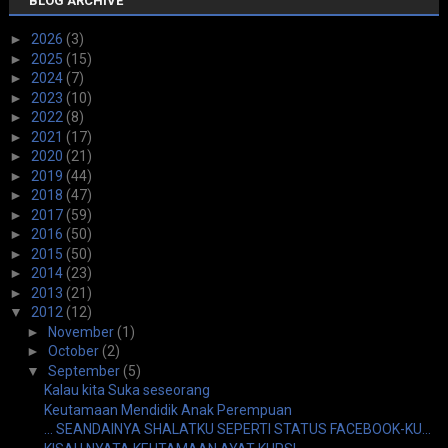
BLOG ARCHIVE
►
2026
(3)
►
2025
(15)
►
2024
(7)
►
2023
(10)
►
2022
(8)
►
2021
(17)
►
2020
(21)
►
2019
(44)
►
2018
(47)
►
2017
(59)
►
2016
(50)
►
2015
(50)
►
2014
(23)
►
2013
(21)
▼
2012
(12)
►
November
(1)
►
October
(2)
▼
September
(5)
Kalau kita Suka seseorang
Keutamaan Mendidik Anak Perempuan
... SEANDAINYA SHALATKU SEPERTI STATUS FACEBOOK-KU...