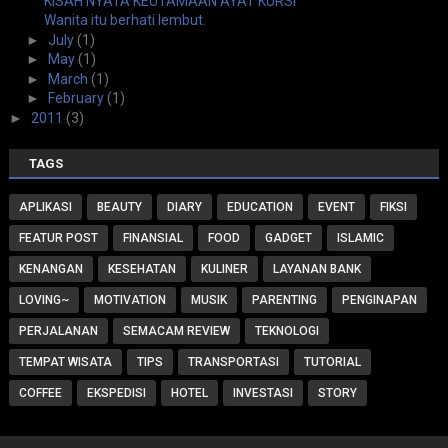
KISAH NYATA KEUTAMAAN AYAT KURSI
Wanita itu berhati lembut.
►
July
(1)
►
May
(1)
►
March
(1)
►
February
(1)
►
2011
(3)
TAGS
APLIKASI
BEAUTY
DIARY
EDUCATION
EVENT
FIKSI
FEATUR POST
FINANSIAL
FOOD
GADGET
ISLAMIC
KENANGAN
KESEHATAN
KULINER
LAYANAN BANK
LOVING~
MOTIVATION
MUSIK
PARENTING
PENGINAPAN
PERJALANAN
SEMACAM REVIEW
TEKNOLOGI
TEMPAT WISATA
TIPS
TRANSPORTASI
TUTORIAL
COFFEE
EKSPEDISI
HOTEL
INVESTASI
STORY