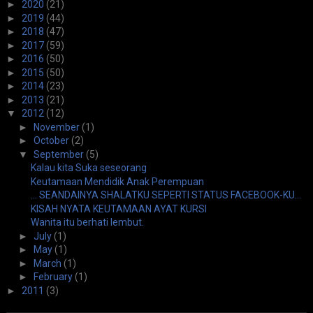
►
2020
(21)
►
2019
(44)
►
2018
(47)
►
2017
(59)
►
2016
(50)
►
2015
(50)
►
2014
(23)
►
2013
(21)
▼
2012
(12)
►
November
(1)
►
October
(2)
▼
September
(5)
Kalau kita Suka seseorang
Keutamaan Mendidik Anak Perempuan
... SEANDAINYA SHALATKU SEPERTI STATUS FACEBOOK-KU...
KISAH NYATA KEUTAMAAN AYAT KURSI
Wanita itu berhati lembut.
►
July
(1)
►
May
(1)
►
March
(1)
►
February
(1)
►
2011
(3)