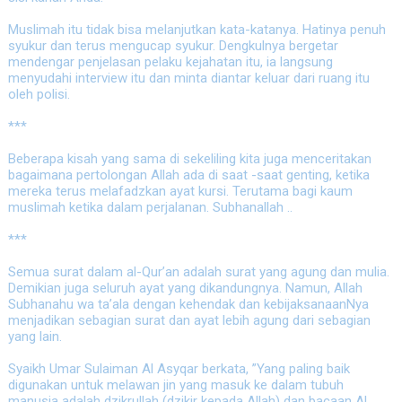
Muslimah itu tidak bisa melanjutkan kata-katanya. Hatinya penuh
syukur dan terus mengucap syukur. Dengkulnya bergetar
mendengar penjelasan pelaku kejahatan itu, ia langsung
menyudahi interview itu dan minta diantar keluar dari ruang itu
oleh polisi.
***
Beberapa kisah yang sama di sekeliling kita juga menceritakan
bagaimana pertolongan Allah ada di saat -saat genting, ketika
mereka terus melafadzkan ayat kursi. Terutama bagi kaum
muslimah ketika dalam perjalanan. Subhanallah ..
***
Semua surat dalam al-Qur’an adalah surat yang agung dan mulia.
Demikian juga seluruh ayat yang dikandungnya. Namun, Allah
Subhanahu wa ta’ala dengan kehendak dan kebijaksanaanNya
menjadikan sebagian surat dan ayat lebih agung dari sebagian
yang lain.
Syaikh Umar Sulaiman Al Asyqar berkata, ”Yang paling baik
digunakan untuk melawan jin yang masuk ke dalam tubuh
manusia adalah dzikrullah (dzikir kepada Allah) dan bacaan Al