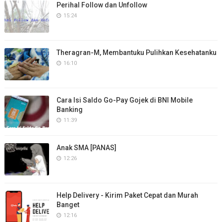
Perihal Follow dan Unfollow
15:24
Theragran-M, Membantuku Pulihkan Kesehatanku
16:10
Cara Isi Saldo Go-Pay Gojek di BNI Mobile
Banking
11:39
Anak SMA [PANAS]
12:26
Help Delivery - Kirim Paket Cepat dan Murah
Banget
12:16