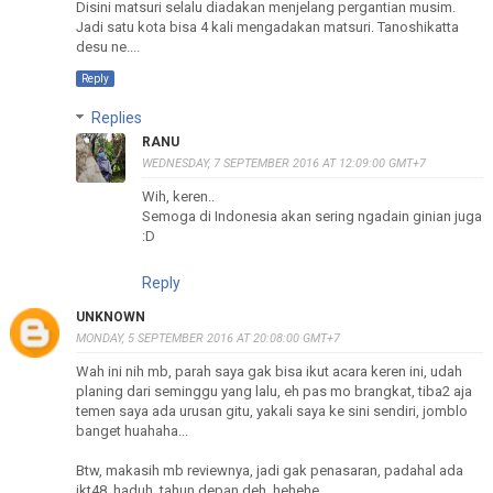
Disini matsuri selalu diadakan menjelang pergantian musim.
Jadi satu kota bisa 4 kali mengadakan matsuri. Tanoshikatta
desu ne....
Reply
Replies
RANU
WEDNESDAY, 7 SEPTEMBER 2016 AT 12:09:00 GMT+7
Wih, keren..
Semoga di Indonesia akan sering ngadain ginian juga
:D
Reply
UNKNOWN
MONDAY, 5 SEPTEMBER 2016 AT 20:08:00 GMT+7
Wah ini nih mb, parah saya gak bisa ikut acara keren ini, udah
planing dari seminggu yang lalu, eh pas mo brangkat, tiba2 aja
temen saya ada urusan gitu, yakali saya ke sini sendiri, jomblo
banget huahaha...
Btw, makasih mb reviewnya, jadi gak penasaran, padahal ada
jkt48, haduh, tahun depan deh, hehehe..