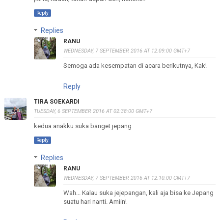
Reply
Replies
RANU
WEDNESDAY, 7 SEPTEMBER 2016 AT 12:09:00 GMT+7
Semoga ada kesempatan di acara berikutnya, Kak!
Reply
TIRA SOEKARDI
TUESDAY, 6 SEPTEMBER 2016 AT 02:38:00 GMT+7
kedua anakku suka banget jepang
Reply
Replies
RANU
WEDNESDAY, 7 SEPTEMBER 2016 AT 12:10:00 GMT+7
Wah... Kalau suka jejepangan, kali aja bisa ke Jepang
suatu hari nanti. Amiin!