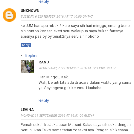
Reply
UNKNOWN
TUESDAY, 6 SEPTEMBER 2016 AT 17:40:00 GMT+7
ke JJM hari apa mbak ? kalo saya sih hari minggu, emang bener
sih nonton konser jeketi seru walaupun saya bukan fansnya
abisnya pas oy oy teriak2nya seru sih hohoho
Reply
Replies
RANU
WEDNESDAY, 7 SEPTEMBER 2016 AT 12:11:00 GMT+7
Hari Minggu, Kak..
Wah, berarti kita ada di acara dalam waktu yang sama
ya. Sayangnya gak ketemu. Huahaha
Reply
LEVINA
MONDAY, 19 SEPTEMBER 2016 AT 16:51:00 GMT+7
Pernah sekali ke Jak Japan Matsuri. Kalau saya sih suka dengan
pertunjukan Taiko sama tarian Yosakoi nya. Pengen sih kesana