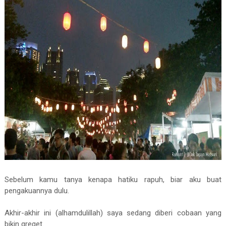
Sebelum kamu tanya kenapa hatiku rapuh, biar aku buat
pengakuannya dulu.
Akhir-akhir ini (alhamdulillah) saya sedang diberi cobaan yang
bikin greget.