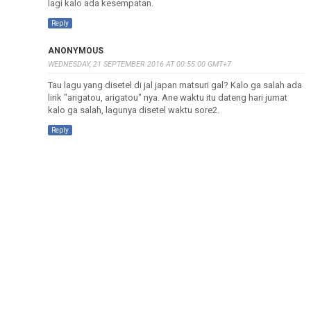
lagi kalo ada kesempatan.
Reply
ANONYMOUS
WEDNESDAY, 21 SEPTEMBER 2016 AT 00:55:00 GMT+7
Tau lagu yang disetel di jal japan matsuri gal? Kalo ga salah ada
lirik "arigatou, arigatou" nya. Ane waktu itu dateng hari jumat
kalo ga salah, lagunya disetel waktu sore2.
Reply