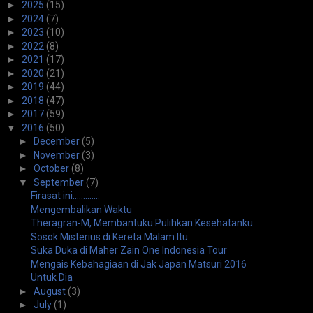
►
2025
(15)
►
2024
(7)
►
2023
(10)
►
2022
(8)
►
2021
(17)
►
2020
(21)
►
2019
(44)
►
2018
(47)
►
2017
(59)
▼
2016
(50)
►
December
(5)
►
November
(3)
►
October
(8)
▼
September
(7)
Firasat ini.............
Mengembalikan Waktu
Theragran-M, Membantuku Pulihkan Kesehatanku
Sosok Misterius di Kereta Malam Itu
Suka Duka di Maher Zain One Indonesia Tour
Mengais Kebahagiaan di Jak Japan Matsuri 2016
Untuk Dia
►
August
(3)
►
July
(1)