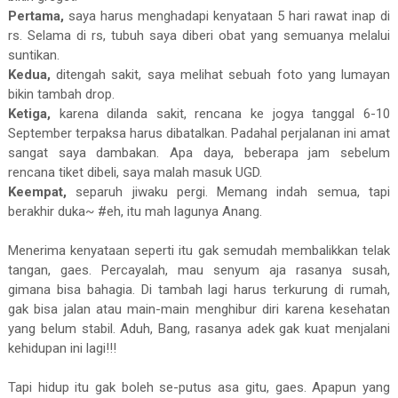
Pertama,
saya harus menghadapi kenyataan 5 hari rawat inap di
rs. Selama di rs, tubuh saya diberi obat yang semuanya melalui
suntikan.
Kedua,
ditengah sakit, saya melihat sebuah foto yang lumayan
bikin tambah drop.
Ketiga,
karena dilanda sakit, rencana ke jogya tanggal 6-10
September terpaksa harus dibatalkan. Padahal perjalanan ini amat
sangat saya dambakan. Apa daya, beberapa jam sebelum
rencana tiket dibeli, saya malah masuk UGD.
Keempat,
separuh jiwaku pergi. Memang indah semua, tapi
berakhir duka~ #eh, itu mah lagunya Anang.
Menerima kenyataan seperti itu gak semudah membalikkan telak
tangan, gaes. Percayalah, mau senyum aja rasanya susah,
gimana bisa bahagia. Di tambah lagi harus terkurung di rumah,
gak bisa jalan atau main-main menghibur diri karena kesehatan
yang belum stabil. Aduh, Bang, rasanya adek gak kuat menjalani
kehidupan ini lagi!!!
Tapi hidup itu gak boleh se-putus asa gitu, gaes. Apapun yang