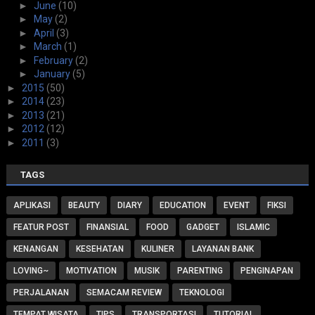
►
June
(10)
►
May
(2)
►
April
(3)
►
March
(1)
►
February
(2)
►
January
(5)
►
2015
(50)
►
2014
(23)
►
2013
(21)
►
2012
(12)
►
2011
(3)
TAGS
APLIKASI
BEAUTY
DIARY
EDUCATION
EVENT
FIKSI
FEATUR POST
FINANSIAL
FOOD
GADGET
ISLAMIC
KENANGAN
KESEHATAN
KULINER
LAYANAN BANK
LOVING~
MOTIVATION
MUSIK
PARENTING
PENGINAPAN
PERJALANAN
SEMACAM REVIEW
TEKNOLOGI
TEMPAT WISATA
TIPS
TRANSPORTASI
TUTORIAL