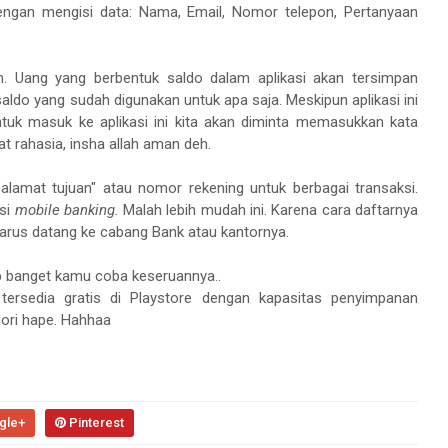
dengan mengisi data: Nama, Email, Nomor telepon, Pertanyaan
an. Uang yang berbentuk saldo dalam aplikasi akan tersimpan
saldo yang sudah digunakan untuk apa saja. Meskipun aplikasi ini
tuk masuk ke aplikasi ini kita akan diminta memasukkan kata
t rahasia, insha allah aman deh.
lamat tujuan" atau nomor rekening untuk berbagai transaksi.
asi
mobile banking.
Malah lebih mudah ini. Karena cara daftarnya
harus datang ke cabang Bank atau kantornya.
ib banget kamu coba keseruannya..
ersedia gratis di Playstore dengan kapasitas penyimpanan
ori hape. Hahhaa
gle+
Pinterest