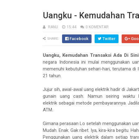
Uangku - Kemudahan Tran
RANU
15:44
0 KOMENTAR
Facebook
Twitter
Goo
SHARE:
Uangku, Kemudahan Transaksi Ada Di Sini
negara Indonesia ini mulai menggunakan uan
memenuhi kebutuhan sehari-hari, terutama di I
21 tahun.
Jujur sih, awal-awal
uang elektrik
hadir di Jakart
gunain uang cash. Namun seiring waktu 
elektrik
sebagai metode pembayarannya. Jadila
ATM.
Gimana perasaan Lo setelah menggunakan
uan
Mudah. Enak. Gak ribet. Iya, kira-kira begitu. Ha
Penggunakan
uang elektrik
dalam setiap tran