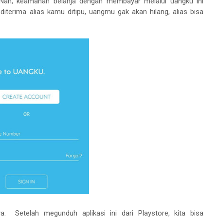
 Nah, keamanan belanja dengan membayar melalui uangku ini
 diterima alias kamu ditipu, uangmu gak akan hilang, alias bisa
. Setelah megunduh aplikasi ini dari Playstore, kita bisa