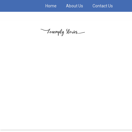
Home
About Us
Contact Us