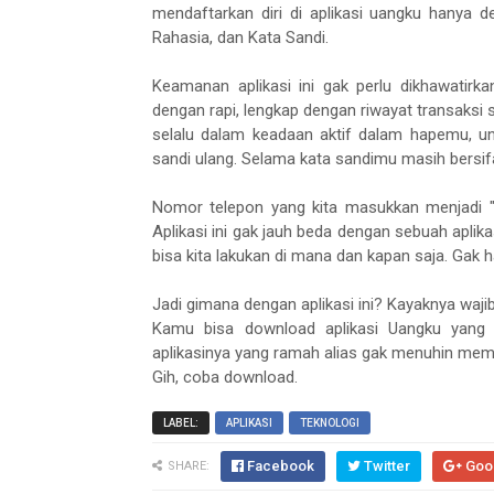
mendaftarkan diri di aplikasi uangku hanya 
Rahasia, dan Kata Sandi.
Keamanan aplikasi ini gak perlu dikhawatirk
dengan rapi, lengkap dengan riwayat transaksi 
selalu dalam keadaan aktif dalam hapemu, un
sandi ulang. Selama kata sandimu masih bersifa
Nomor telepon yang kita masukkan menjadi "a
Aplikasi ini gak jauh beda dengan sebuah aplik
bisa kita lakukan di mana dan kapan saja. Gak 
Jadi gimana dengan aplikasi ini? Kayaknya waj
Kamu bisa download aplikasi Uangku yang t
aplikasinya yang ramah alias gak menuhin mem
Gih, coba download.
LABEL:
APLIKASI
TEKNOLOGI
Facebook
Twitter
Goo
SHARE: