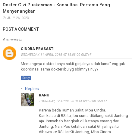
Dokter Gizi Puskesmas - Konsultasi Pertama Yang
Menyenangkan
JULY 26, 2023
POST A COMMENT
4 comments:
CINDRA PRASASTI
WEDNESDAY, 11 APRIL 2018 AT 15:08:00 GMT+7
Memangnya dokter tanya sakit ginjalnya udah lama" enggak
koordinasi sama dokter ibu yg sblmnya nuy?
Reply
Replies
RANU
THURSDAY, 12 APRIL 2018 AT 09:52:00 GMT+7
Karena beda Rumah Sakit, Mba Cindra.
Kan kalau di RS itu, Ibu cuma dibilang sakit Jantung
aja. Penyebab bengkak dll katanya emang dari
Jantung. Nah, Pas ketahuan sakit Ginjal nya itu
dibawa ke RS HarKit Jantung, Mba Cindra.