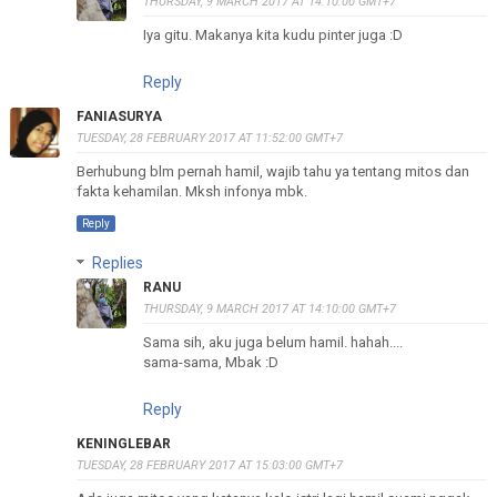
THURSDAY, 9 MARCH 2017 AT 14:10:00 GMT+7
Iya gitu. Makanya kita kudu pinter juga :D
Reply
FANIASURYA
TUESDAY, 28 FEBRUARY 2017 AT 11:52:00 GMT+7
Berhubung blm pernah hamil, wajib tahu ya tentang mitos dan
fakta kehamilan. Mksh infonya mbk.
Reply
Replies
RANU
THURSDAY, 9 MARCH 2017 AT 14:10:00 GMT+7
Sama sih, aku juga belum hamil. hahah....
sama-sama, Mbak :D
Reply
KENINGLEBAR
TUESDAY, 28 FEBRUARY 2017 AT 15:03:00 GMT+7