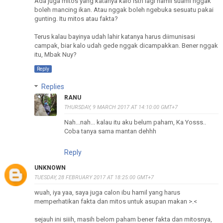
Ada juga mitos yang katanya kalo istri lagi hamil suami nggak
boleh mancing ikan. Atau nggak boleh ngebuka sesuatu pakai
gunting. Itu mitos atau fakta?
Terus kalau bayinya udah lahir katanya harus diimunisasi
campak, biar kalo udah gede nggak dicampakkan. Bener nggak
itu, Mbak Nuy?
Reply
Replies
RANU
THURSDAY, 9 MARCH 2017 AT 14:10:00 GMT+7
Nah...nah... kalau itu aku belum paham, Ka Yosss..
Coba tanya sama mantan dehhh
Reply
UNKNOWN
TUESDAY, 28 FEBRUARY 2017 AT 18:25:00 GMT+7
wuah, iya yaa, saya juga calon ibu hamil yang harus
memperhatikan fakta dan mitos untuk asupan makan >.<
sejauh ini siiih, masih belom paham bener fakta dan mitosnya,