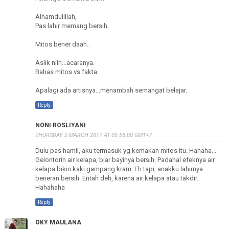
Alhamdulillah,
Pas lahir memang bersih.
Mitos bener daah..
Asiik niih...acaranya.
Bahas mitos vs fakta.
Apalagi ada artisnya...menambah semangat belajar.
Reply
NONI ROSLIYANI
THURSDAY, 2 MARCH 2017 AT 05:55:00 GMT+7
Dulu pas hamil, aku termasuk yg kemakan mitos itu. Hahaha...
Gelontorin air kelapa, biar bayinya bersih. Padahal efeknya air
kelapa bikin kaki gampang kram. Eh tapi, anakku lahirnya
beneran bersih. Entah deh, karena air kelapa atau takdir.
Hahahaha
Reply
OKY MAULANA