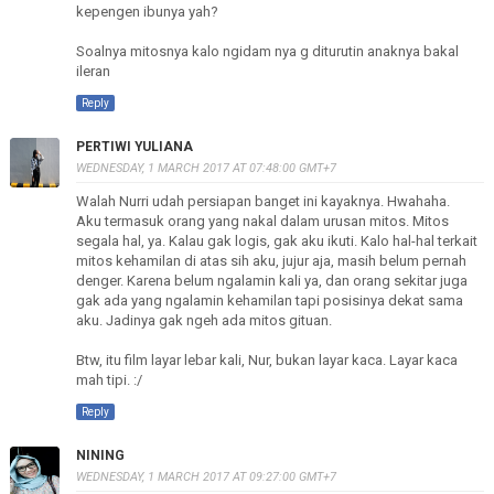
kepengen ibunya yah?
Soalnya mitosnya kalo ngidam nya g diturutin anaknya bakal
ileran
Reply
PERTIWI YULIANA
WEDNESDAY, 1 MARCH 2017 AT 07:48:00 GMT+7
Walah Nurri udah persiapan banget ini kayaknya. Hwahaha.
Aku termasuk orang yang nakal dalam urusan mitos. Mitos
segala hal, ya. Kalau gak logis, gak aku ikuti. Kalo hal-hal terkait
mitos kehamilan di atas sih aku, jujur aja, masih belum pernah
denger. Karena belum ngalamin kali ya, dan orang sekitar juga
gak ada yang ngalamin kehamilan tapi posisinya dekat sama
aku. Jadinya gak ngeh ada mitos gituan.
Btw, itu film layar lebar kali, Nur, bukan layar kaca. Layar kaca
mah tipi. :/
Reply
NINING
WEDNESDAY, 1 MARCH 2017 AT 09:27:00 GMT+7