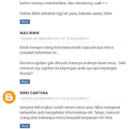
belom mampu membedaka, dan cenderung cuek >.<
Inshaa Allah sebentar lagi lah yaaa, bakalan sadar, hehe
Reply
MAS IRWIN
TUESDAY, 28 FEBRUARY 2017 AT 18:48:00 GMT+7
Entah kenapa orang Indonesia masih saja percaya mitos
masalah kehamilan ini...
Kira kira ngidam gak diturutin katanya anaknya ileran terus... Nah
menurut nuy, ngidam itu kepengen anak nya apa kepengen
ibunya?
Reply
DIKKI CANTONA
TUESDAY, 28 FEBRUARY 2017 AT 20:45:00 GMT+7
ternyata terbongkar sudah antara mitos atau fakta mengenai
kehamilan jadi mengetahui informasinya nih. Tetapi, menurut
orang dulu beberapa mitos bisa jadi kenyataan loh mba
Reply