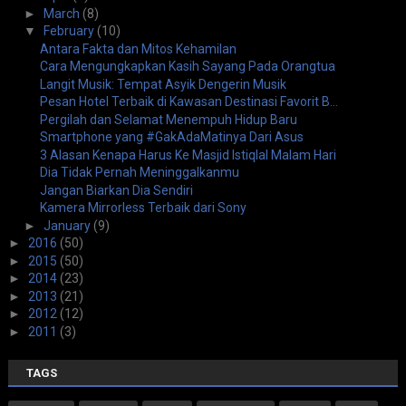
►
March
(8)
▼
February
(10)
Antara Fakta dan Mitos Kehamilan
Cara Mengungkapkan Kasih Sayang Pada Orangtua
Langit Musik: Tempat Asyik Dengerin Musik
Pesan Hotel Terbaik di Kawasan Destinasi Favorit B...
Pergilah dan Selamat Menempuh Hidup Baru
Smartphone yang #GakAdaMatinya Dari Asus
3 Alasan Kenapa Harus Ke Masjid Istiqlal Malam Hari
Dia Tidak Pernah Meninggalkanmu
Jangan Biarkan Dia Sendiri
Kamera Mirrorless Terbaik dari Sony
►
January
(9)
►
2016
(50)
►
2015
(50)
►
2014
(23)
►
2013
(21)
►
2012
(12)
►
2011
(3)
TAGS