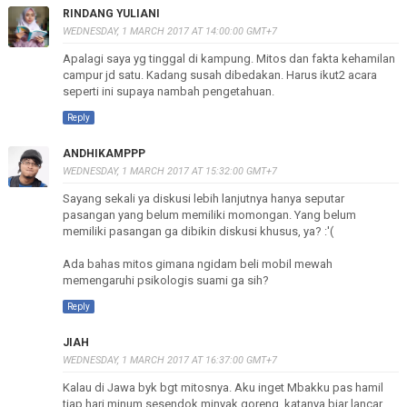
RINDANG YULIANI
WEDNESDAY, 1 MARCH 2017 AT 14:00:00 GMT+7
Apalagi saya yg tinggal di kampung. Mitos dan fakta kehamilan
campur jd satu. Kadang susah dibedakan. Harus ikut2 acara
seperti ini supaya nambah pengetahuan.
Reply
ANDHIKAMPPP
WEDNESDAY, 1 MARCH 2017 AT 15:32:00 GMT+7
Sayang sekali ya diskusi lebih lanjutnya hanya seputar
pasangan yang belum memiliki momongan. Yang belum
memiliki pasangan ga dibikin diskusi khusus, ya? :'(
Ada bahas mitos gimana ngidam beli mobil mewah
memengaruhi psikologis suami ga sih?
Reply
JIAH
WEDNESDAY, 1 MARCH 2017 AT 16:37:00 GMT+7
Kalau di Jawa byk bgt mitosnya. Aku inget Mbakku pas hamil
tiap hari minum sesendok minyak goreng, katanya biar lancar