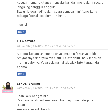
kecuali memang kitanya menyaksikan dan mengalami secara
langsung *angguk angguk
Btw unik juga hadir dalam acara semacam ini, itung-itung
sebagai 'bekal' sebelum..... hihihi :3
[Lucky]
Reply
LIZA FATHIA
WEDNESDAY, 1 MARCH 2017 AT 21:48:00 GMT+7
Klo soal kehamilan emang bnyak mitos n faktanya.tp klo
prnytaannya dr orgtua mh d stujui aja tohbiru untuk lebaikan
mom n babynya. Yaaa selama hal tsb tdak brtentangan dg
agama
Reply
LENDYAGASSHI
WEDNESDAY, 1 MARCH 2017 AT 23:10:00 GMT+7
Laah...aku banget iniih..
Pas hamil anak pertama, rajiiin bangeg minum degan ijo.
Biaarr...
Anaknya berkulit bersih.