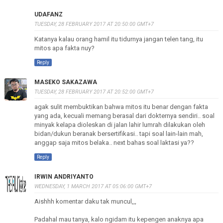
UDAFANZ
TUESDAY, 28 FEBRUARY 2017 AT 20:50:00 GMT+7
Katanya kalau orang hamil itu tidurnya jangan telen tang, itu
mitos apa fakta nuy?
Reply
MASEKO SAKAZAWA
TUESDAY, 28 FEBRUARY 2017 AT 20:52:00 GMT+7
agak sulit membuktikan bahwa mitos itu benar dengan fakta
yang ada, kecuali memang berasal dari dokternya sendiri.. soal
minyak kelapa dioleskan di jalan lahir lumrah dilakukan oleh
bidan/dukun beranak bersertifikasi.. tapi soal lain-lain mah,
anggap saja mitos belaka.. next bahas soal laktasi ya??
Reply
IRWIN ANDRIYANTO
WEDNESDAY, 1 MARCH 2017 AT 05:06:00 GMT+7
Aishhh komentar daku tak muncul,,,
Padahal mau tanya, kalo ngidam itu kepengen anaknya apa