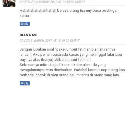
THURSDAY, 2 MARCH 2017 AT 12:38:00 GMT+7
Hahahahahahahhahah berasa orang tua nuy baca postingan
kamu :|
Reply
DIAN RAVI
FRIDAY, 3 MARCH 2017 AT 13:49:00 GMT+7
Jangan lupakan soal "pake rumput fatimah biar lahirannya
lancar". Aku pernah baca ada kasus yang meninggal (aku lupa
bayinya atau ibunya) akibat rumput fatimah.
Sebenarnya mitos terjadi karena kebetulan ada yang
mengalaminya terus disebarkan. Padahal kondisi tiap orang kan
berbeda, cocok di satu orang belum tentu di orang yang lain.
Reply