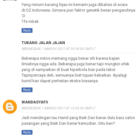
Yang minum kacang hijau ini kemarin juga dibahas di acara
dr.OZ Indonesia. Gimana pun faktor genetik besar pengaruhnya
:D
Tfs mbak.
Reply
TUKANG JALAN JAJAN
WEDNESDAY, 1 MARCH 2017 AT 09:34:00 GMT+7
Beberapa mitos memang ngga benar sih karena kajian
ilmiahnya ngga ada. Beberapa juga benar tapi mungkin efek
yang di sampaikan di buat hiperbola biar pada takut.
Tapinpercaya deh, semuanya biat tujuan kebaikan. Apalagi
bumil kan dapet perhatian ekstra biasanya
Reply
WANDASYAFII
WEDNESDAY, 1 MARCH 2017 AT 12:03:00 GMT+7
Jadi mendingan tau Hamil yang Baik Dan benar dulu baru calon
pasangan yang Baik Dan benar kemudian. Gitu kan?
Reply