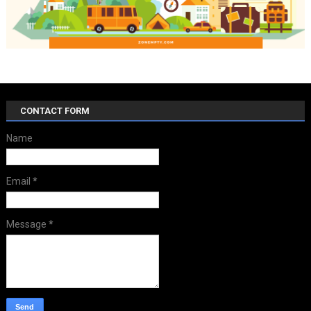
CONTACT FORM
Name
Email
*
Message
*