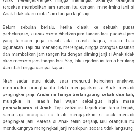
Anak merengek-rengek hingga menangis, akhirnya orangtua
terpaksa membelikan jam tangan itu, dengan iming-iming janji si
Anak tidak akan minta "jam tangan lagi" lagi.
Belum sebulan berlalu, ketika diajak ke sebuah pusat
perbelanjaan, si anak minta dibelikan jam tangan lagi, padahal jam
yang kemarin juga masih ada, masih bagus, masih bisa
digunakan. Tapi dia menangis, merengek, hingga orangtua kasihan
dan membelikan jam tangan itu dengan diiming janji si Anak tidak
akan meminta jam tangan lagi. Yap, lalu kejadian ini terus berulang
dan ntah hingga sampai kapan.
Ntah sadar atau tidak, saat menuruti keinginan anaknya,
menurutku
orangtua itu telah mengajarkan si Anak menjadi
pengingkar janji.
Andai ini hanya berlangsung sekali dua kali,
mungkin ini masih hal wajar sekaligus ingin masa
pembelajaran si Anak.
Tapi ketika ini terjadi dan terus terjadi,
sama aja orangtua itu telah mengajarkan si anak menjadi
pengingkar jani. Karena si Anak telah berjanji, lalu orangtua itu
mendukungnya mengingkari janji meskipun secara tidak langsung.